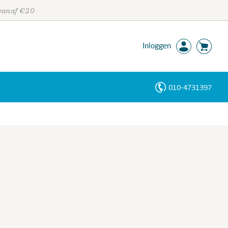
 vanaf €20
Inloggen
010-4731397
Personen
Trefwoorden