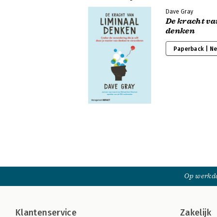
Dave Gray
De kracht va
denken
Paperback | N
Op werkda
Klantenservice
Zakelijk