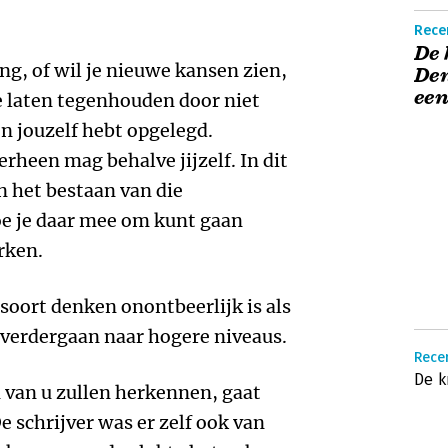
Recen
De 
ing, of wil je nieuwe kansen zien,
Den
ee
te laten tegenhouden door niet
en jouzelf hebt opgelegd.
erheen mag behalve jijzelf. In dit
 het bestaan van die
e je daar mee om kunt gaan
rken.
 soort denken onontbeerlijk is als
 verdergaan naar hogere niveaus.
Recen
De k
 van u zullen herkennen, gaat
 schrijver was er zelf ook van