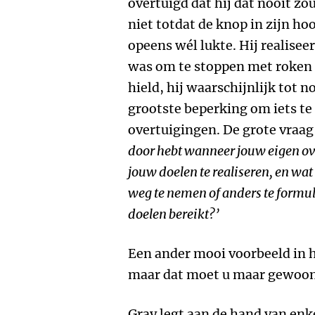
overtuigd dat hij dat nooit zo
niet totdat de knop in zijn 
opeens wél lukte. Hij realiseer
was om te stoppen met roken 
hield, hij waarschijnlijk tot n
grootste beperking om iets te 
overtuigingen. De grote vraag 
door hebt wanneer jouw eigen ov
jouw doelen te realiseren, en wa
weg te nemen of anders te formu
doelen bereikt?’
Een ander mooi voorbeeld in h
maar dat moet u maar gewoon 
Gray legt aan de hand van enk