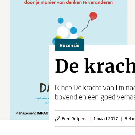
Recensie
De krac
Ik heb
De kracht van limina
bovendien een goed verhaa
Fred Rutgers
|
1 maart 2017
|
3-4 m