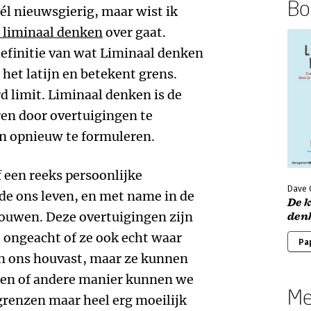
Boe
wél nieuwsgierig, maar wist ik
 liminaal denken
over gaat.
efinitie van wat Liminaal denken
 het latijn en betekent grens.
 limit. Liminaal denken is de
en door overtuigingen te
n opnieuw te formuleren.
f een reeks persoonlijke
Dave 
de ons leven, en met name in de
De 
pbouwen. Deze overtuigingen zijn
den
 ongeacht of ze ook echt waar
Pa
en ons houvast, maar ze kunnen
een of andere manier kunnen we
Me
 grenzen maar heel erg moeilijk