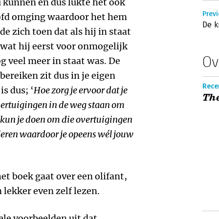
u kunnen en dus lukte het ook
Previ
hoofd omging waardoor het hem
De k
de zich toen dat als hij in staat
wat hij eerst voor onmogelijk
Ov
og veel meer in staat was. De
bereiken zit dus in je eigen
Recen
is dus; ‘
Hoe zorg je ervoor dat je
Th
ertuigingen in de weg staan om
t kun je doen om die overtuigingen
leren waardoor je opeens wél jouw
et boek gaat over een olifant,
lekker even zelf lezen.
ele voorbeelden uit dat