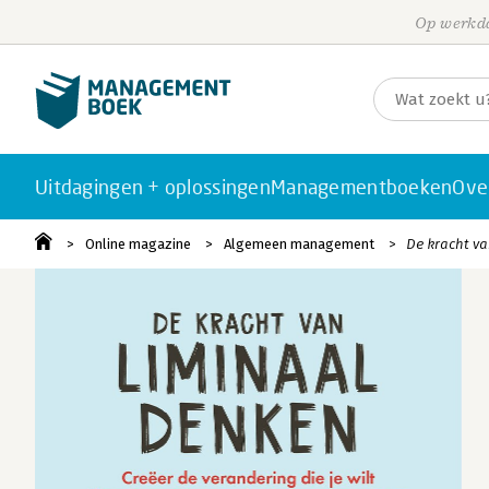
Op werkda
Uitdagingen + oplossingen
Managementboeken
Ove
Online magazine
Algemeen management
De kracht v