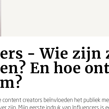
ers - Wie zijn
hen? En hoe on
am?
ze content creators beïnvloeden het publiek me
er zijn. Mijn eerste indruk van Influencers is