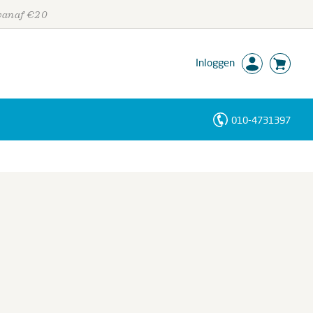
 vanaf €20
Inloggen
010-4731397
Personen
Trefwoorden