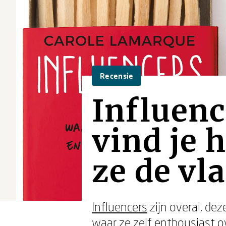
Recensie
Influenc
vind je 
ze de vl
Influencers
zijn overal, de
waar ze zelf enthousiast ov