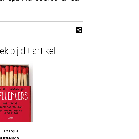
k bij dit artikel
e Lamarque
luencers