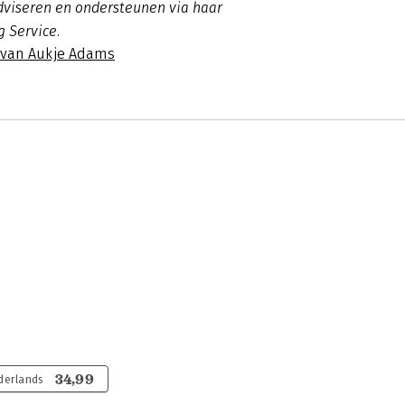
dviseren en ondersteunen via haar
g Service.
s van Aukje Adams
34,99
derlands