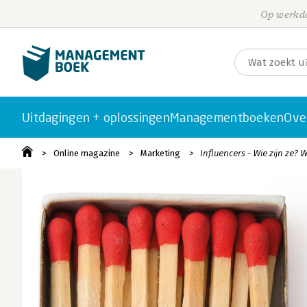
Op werkda
Uitdagingen + oplossingen
Managementboeken
Ove
Online magazine
Marketing
Influencers - Wie zijn ze?