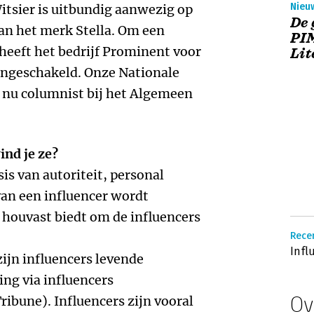
Nieu
tsier is uitbundig aanwezig op
De 
an het merk Stella. Om een
PI
 heeft het bedrijf Prominent voor
Lit
ingeschakeld. Onze Nationale
is nu columnist bij het Algemeen
ind je ze?
sis van autoriteit, personal
van een influencer wordt
 houvast biedt om de influencers
Rece
Infl
zijn influencers levende
ing via influencers
Ov
ibune). Influencers zijn vooral