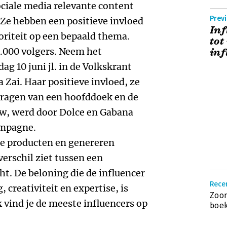
ociale media relevante content
Prev
Ze hebben een positieve invloed
Inf
oriteit op een bepaald thema.
tot
.000 volgers. Neem het
inf
ag 10 juni jl. in de Volkskrant
 Zai. Haar positieve invloed, ze
dragen van een hoofddoek en de
w, werd door Dolce en Gabana
ampagne.
we producten en genereren
erschil ziet tussen een
ht. De beloning die de influencer
Recen
 creativiteit en expertise, is
Zoon
k vind je de meeste influencers op
boek