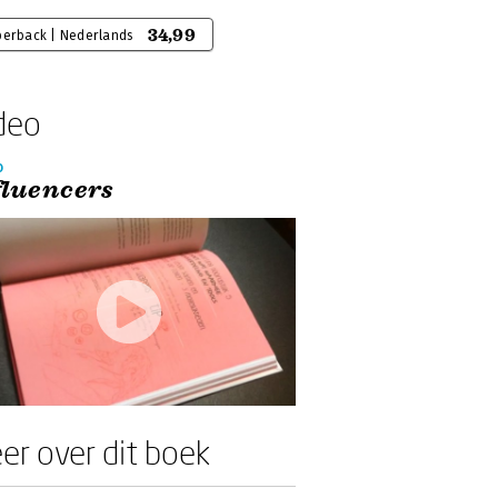
34,99
perback | Nederlands
deo
o
fluencers
er over dit boek