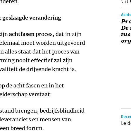
inderen.
Acht
or geslaagde verandering
Pro
De 
zijn
achtfasen
proces, dat in zijn
tus
org
helemaal moet worden uitgevoerd
 alles staat dat het proces van
ing nooit effectief zal zijn
aliteit de drijvende kracht is.
p de acht fasen en in het
eiderschap verstaat:
 stand brengen; bedrijfsblindheid
Recen
leveranciers en mensen van
Leid
n een breed forum.