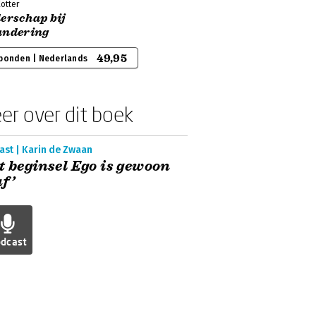
otter
erschap bij
andering
49,95
bonden | Nederlands
er over dit boek
ast | Karin de Zwaan
t beginsel Ego is gewoon
f’
dcast