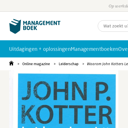
Op werkda
Uitdagingen + oplossingen
Managementboeken
Ove
Online magazine
Leiderschap
Waarom John Kotters Lei