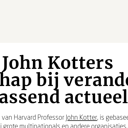
John Kotters
hap bij verand
assend actueel
g
van Harvard Professor
John Kotter
, is gebase
bij grote multinationals en andere organisaties.