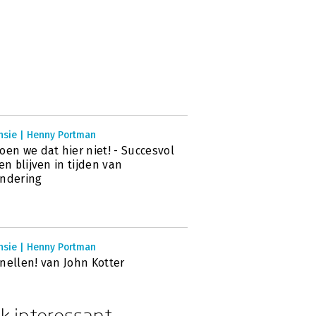
nsie | Henny Portman
oen we dat hier niet! - Succesvol
 en blijven in tijden van
andering
nsie | Henny Portman
nellen! van John Kotter
k interessant