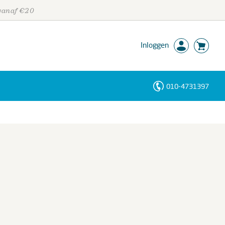
 vanaf €20
Inloggen
010-4731397
Personen
Trefwoorden