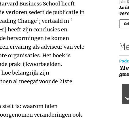
John K
Harvard Business School heeft
Leid
ie verloren sedert de publicatie in
ver
eading Change’; vertaald in ‘
Ge
Hij heeft zijn conclusies en
gde hervormingen te komen
Me
aren ervaring als adviseur van vele
te organisaties. Het boek is
Podc
nde praktijkvoorbeelden.
‘He
hoe belangrijk zijn
gaa
 toen al meegaf voor de 21ste
Po
h stelt is: waarom falen
 voorgenomen veranderingen ook