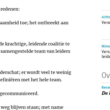
e redenen:
Achte
zaamheid toe; het ontbreekt aan
Vera
e krachtige, leidende coalitie te
Nieuw
e samengestelde team van leiders
Ver
leid
derschat; er wordt veel te weinig
Ov
efiniëren met het hele team.
Rece
De 
e gecommuniceerd.
e weg blijven staan; met name