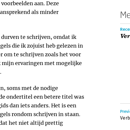
an voorbeelden aan. Deze
 aansprekend als minder
Me
Rece
Ver
t durven te schrijven, omdat ik
els die ik zojuist heb gelezen in
or om te schrijven zoals het voor
ik mijn ervaringen met mogelijke
k.
en, soms met de nodige
e ondertitel een betere titel was
ids dan iets anders. Het is een
Prev
egels rondom schrijven in staan.
Verbe
at het niet altijd prettig