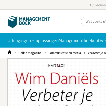
Op werkda
Uitdagingen + oplossingen
Managementboeken
Ove
Online magazine
Communicatie en media
Verbeter je sc