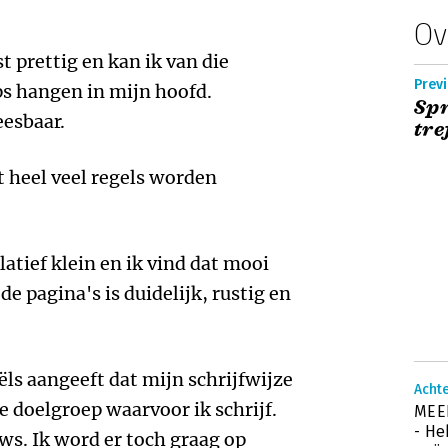
Ov
t prettig en kan ik van die
Previ
ips hangen in mijn hoofd.
Spr
eesbaar.
tre
at heel veel regels worden
latief klein en ik vind dat mooi
 pagina's is duidelijk, rustig en
ls aangeeft dat mijn schrijfwijze
Acht
 doelgroep waarvoor ik schrijf.
MEER
- He
ws. Ik word er toch graag op