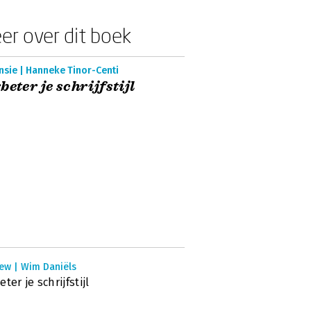
er over dit boek
nsie | Hanneke Tinor-Centi
beter je schrijfstijl
iew | Wim Daniëls
ter je schrijfstijl