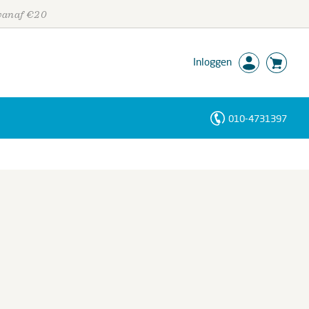
 vanaf €20
Inloggen
010-4731397
Personen
Trefwoorden