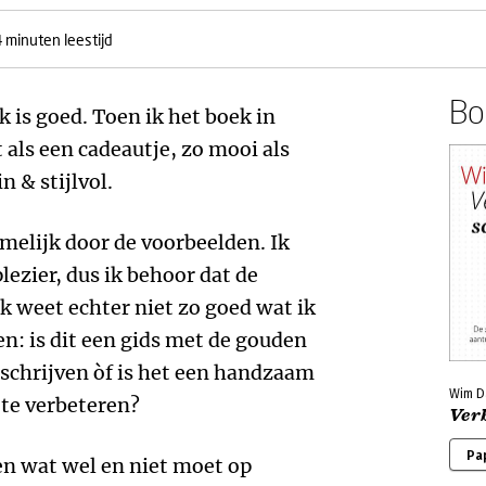
 minuten leestijd
Boe
k is goed. Toen ik het boek in
 als een cadeautje, zo mooi als
n & stijlvol.
amelijk door de voorbeelden. Ik
plezier, dus ik behoor dat de
Ik weet echter niet zo goed wat ik
n: is dit een gids met de gouden
 schrijven òf is het een handzaam
Wim D
 te verbeteren?
Verb
Pa
en wat wel en niet moet op