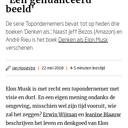
'Een genuanceerd
beeld'
De serie Topondernemers bevat tot op heden drie
boeken ‘Denken als..’. Naast Jeff Bezos (Amazon) en
André Rieu is het boek
Denken als Elon Musk
verschenen.
Jan Hoogstra
|
22 mei 2018
|
4-5 minuten leestijd
Elon Musk is met recht een topondernemer met
visie en durf. En een eigen mening ondanks de
omgeving, misschien wel zijn tijd vooruit, wie
zal het zeggen?
Erwin Wijman
en
Jeanine Blaauw
beschrijven het leven en denkgoed van Elon