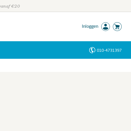
 vanaf €20
Inloggen
010-4731397
Personen
Trefwoorden