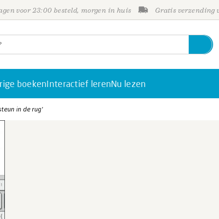
gen voor 23:00 besteld, morgen in huis
Gratis verzending
rige boeken
Interactief leren
Nu lezen
steun in de rug'