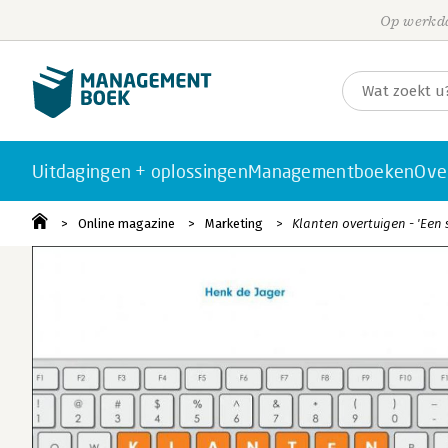
Op werkda
Uitdagingen + oplossingen
Managementboeken
Ove
Online magazine
Marketing
Klanten overtuigen - 'Een 