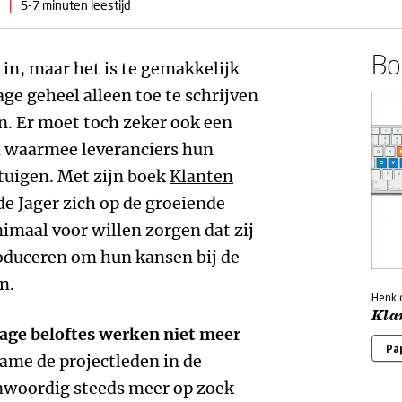
|
5-7 minuten leestijd
Boe
 in, maar het is te gemakkelijk
ge geheel alleen toe te schrijven
en. Er moet toch zeker ook een
n waarmee leveranciers hun
tuigen. Met zijn boek
Klanten
de Jager zich op de groeiende
imaal voor willen zorgen dat zij
roduceren om hun kansen bij de
n.
Henk 
Kla
age beloftes werken niet meer
Pa
ame de projectleden in de
nwoordig steeds meer op zoek