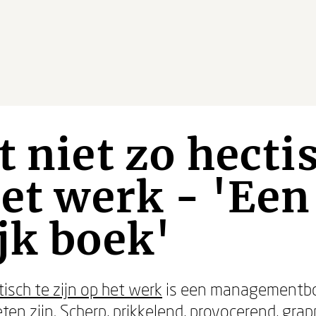
t niet zo hecti
het werk - 'Een
jk boek'
isch te zijn op het werk
is een managementbo
zijn. Scherp, prikkelend, provocerend, grapp