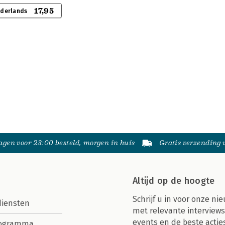
17,95
ederlands
gen voor 23:00 besteld, morgen in huis
Gratis verzending
Altijd op de hoogte
Schrijf u in voor onze nie
diensten
met relevante interviews
events en de beste actie
rogramma