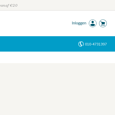
 vanaf €20
Inloggen
010-4731397
Personen
Trefwoorden