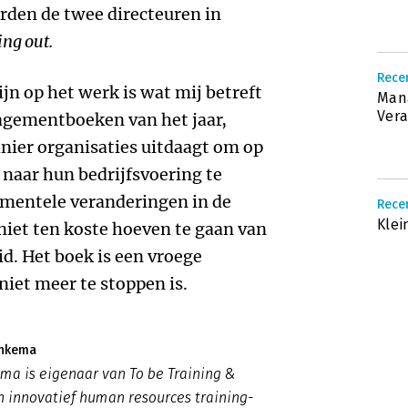
rden de twee directeuren in
ing out.
Recen
ijn op het werk is wat mij betreft
Man
Ver
agementboeken van het jaar,
nier organisaties uitdaagt om op
 naar hun bedrijfsvoering te
damentele veranderingen in de
Recen
Klei
et ten koste hoeven te gaan van
id. Het boek is een vroege
niet meer te stoppen is.
enkema
a is eigenaar van To be Training &
n innovatief human resources training-