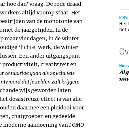
r hoe dan' vraag. De rode draad
werkers altijd voorop staat. Het
Previ
 bestrijden van de monotonie van
Het 
met de jaargetijden. In de
het 
 maar vier dagen, in de winter
voudige ‘lichte' werk, de winter
Ov
klussen. Een ander uitgangspunt
 productiviteit, creativiteit en
Nieuw
Alg
ze naartoe gaan als ze echt iets
ma
ntwoord dat je zelden zult krijgen:
schande wijs geworden laten
et desastreuze effect is van alle
houden daarmee een pleidooi voor
ngen, chatgroepen en gedeelde
 de moderne aandoening van
FOMO