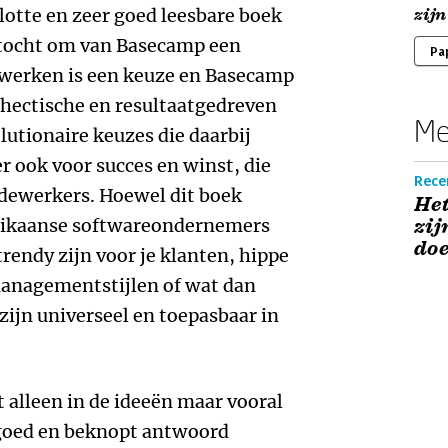
vlotte en zeer goed leesbare boek
zijn
ktocht om van Basecamp een
Pa
m werken is een keuze en Basecamp
 hectische en resultaatgedreven
Me
olutionaire keuzes die daarbij
 ook voor succes en winst, die
Recen
edewerkers. Hoewel dit boek
Het
rikaanse softwareondernemers
zij
doe
rendy zijn voor je klanten, hippe
anagementstijlen of wat dan
zijn universeel en toepasbaar in
t alleen in de ideeën maar vooral
s goed en beknopt antwoord