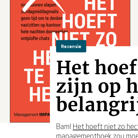
Recensie
Het hoef
zijn op 
belangri
Bam!
Het hoeft niet zo hect
managementboek zou moeten 