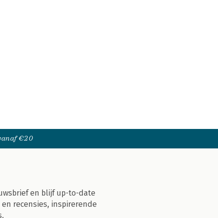
 vanaf €20
uwsbrief en blijf up-to-date
 en recensies, inspirerende
s.