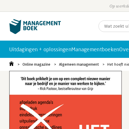
Op werkda
Uitdagingen + oplossingen
Managementboeken
Ove
Online magazine
Algemeen management
Het hoeft nie