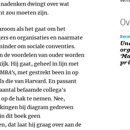
verr
ot nadenken dwingt over wat
ht zou moeten zijn.
Ov
hroom als het gaat om het
ers en organisaties en naarmate
Rece
Un
 minder om sociale conventies.
org
van de voordelen van ouder worden
‘Ma
pri
ijk. Hij gaat, geheel in lijn met
 MBA's,
met gestrekt been in op
 die van Harvard. En passant
aantal befaamde collega's
g op de hak te nemen. Nee,
nkingen bij diagram gedreven
in dit boek geen
 dat laat hij graag over aan de