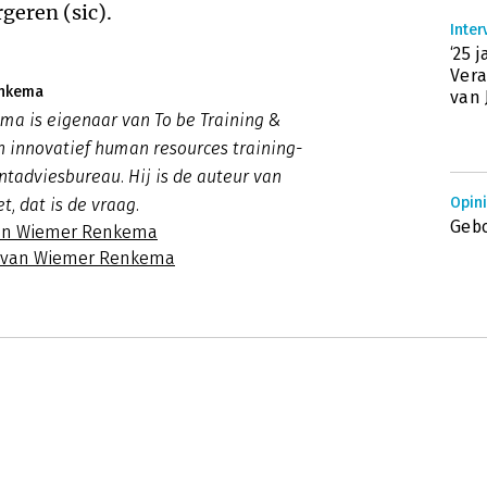
geren (sic).
Inter
‘25 
Ver
enkema
van 
a is eigenaar van To be Training &
n innovatief human resources training-
adviesbureau. Hij is de auteur van
Opin
t, dat is de vraag.
Gebo
van Wiemer Renkema
s van Wiemer Renkema