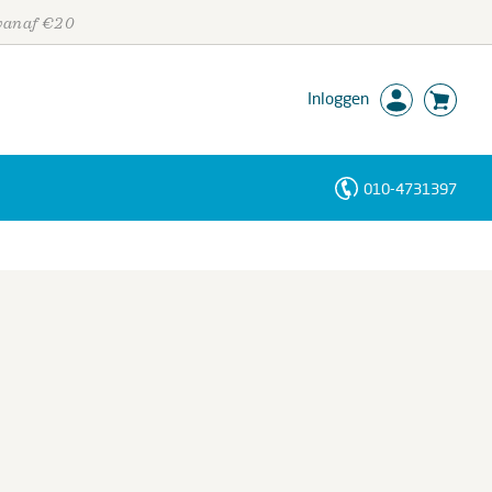
 vanaf €20
Inloggen
010-4731397
Personen
Trefwoorden