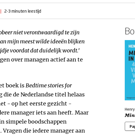
|
2-3 minuten leestijd
Boe
obeer niet verontwaardigd te zijn
van mijn meest wilde ideeën blijken
ijdje voordat dat duidelijk wordt.'
ngen over managen actief aan te
et boek is
Bedtime stories for
die de Nederlandse titel helaas
et - op het eerste gezicht -
Henry
dere manager iets aan heeft. Maar
Mint
 in simpele boodschappen
Pa
. Vragen die iedere manager aan