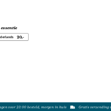
 essentie
20,-
ederlands
gen voor 23:00 besteld, morgen in huis
Gratis verzending