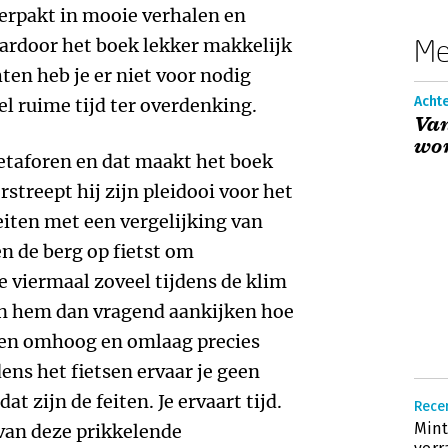
Verpakt in mooie verhalen en
Me
ardoor het boek lekker makkelijk
en heb je er niet voor nodig
Acht
l ruime tijd ter overdenking.
Va
wor
etaforen en dat maakt het boek
streept hij zijn pleidooi voor het
eiten met een vergelijking van
en de berg op fietst om
e viermaal zoveel tijdens de klim
sen hem dan vragend aankijken hoe
den omhoog en omlaag precies
ijdens het fietsen ervaar je geen
dat zijn de feiten. Je ervaart tijd.
Rece
Mint
 van deze prikkelende