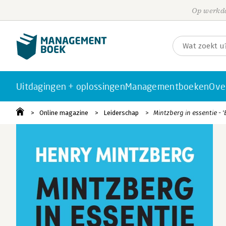
Op werkda
Uitdagingen + oplossingen
Managementboeken
Ove
Online magazine
Leiderschap
Mintzberg in essentie - 