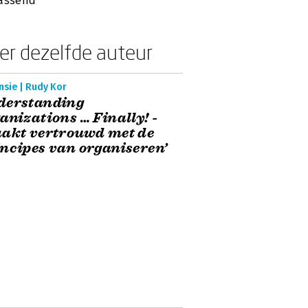
assend'
er dezelfde auteur
nsie | Rudy Kor
derstanding
anizations … Finally! -
akt vertrouwd met de
ncipes van organiseren’