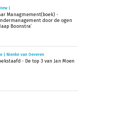
view |
jaar Managmement(boek) -
andermanagement door de ogen
Jaap Boonstra’
ie | Nienke van Oeveren
ekstaafd - De top 3 van Jan Moen