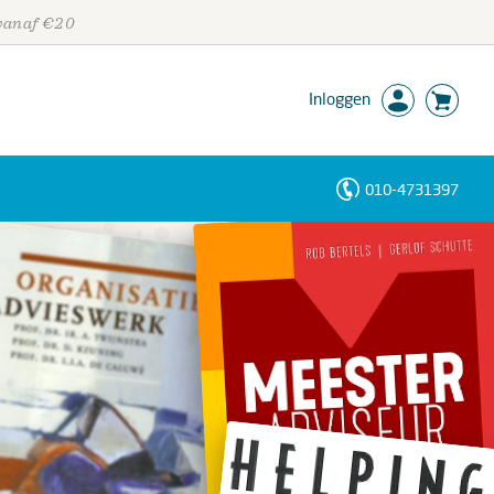
 vanaf €20
Inloggen
010-4731397
Personen
Trefwoorden