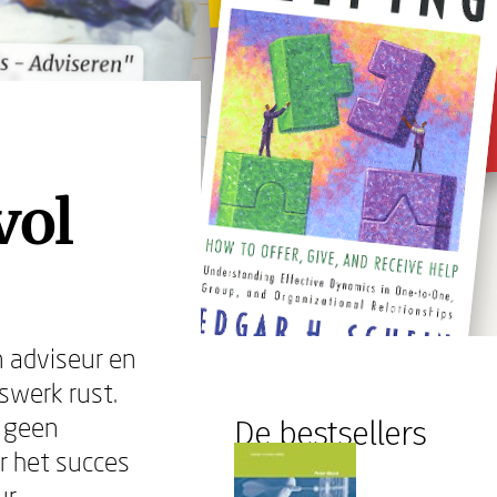
ls - Adviseren"
ls - Adviseren"
vol
n adviseur en
swerk rust.
, geen
De bestsellers
r het succes
r.