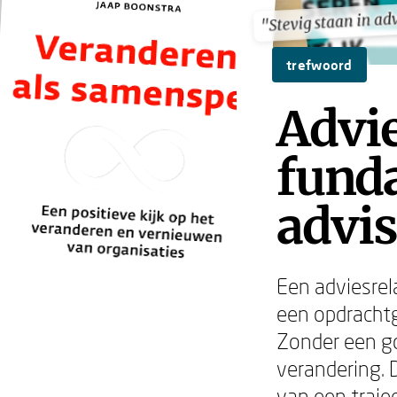
"Stevig staan in ad
"Stevig staan in ad
trefwoord
Advie
fund
advi
Een adviesrel
een opdrachtg
Zonder een go
verandering. 
van een traje