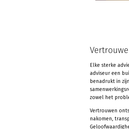
Vertrouwe
Elke sterke advi
adviseur een bu
benadrukt in zij
samenwerkingsre
zowel het probl
Vertrouwen onts
nakomen, transp
Geloofwaardighe