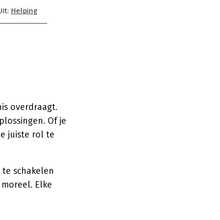
Uit:
Helping
nis overdraagt.
plossingen. Of je
 juiste rol te
r te schakelen
n moreel. Elke