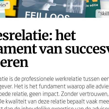
vies"
vies"
"Skil
"Skil
srelatie: het
ament van succes
seren
atie is de professionele werkrelatie tussen ee
ever. Het is het fundament waarop alle advie
ede relatie, geen impact. Zonder vertrouwen
De kwaliteit van deze relatie bepaalt vaak mee
ct dan de inhoudelijke expertise van de adviseu