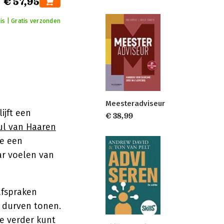
€ 57,95
is | Gratis verzonden
Meesteradviseur
ijft een
€ 38,99
ul van Haaren
ze een
ar voelen van
afspraken
d durven tonen.
e verder kunt