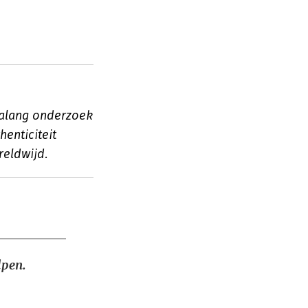
ialang onderzoek
henticiteit
reldwijd.
lpen.