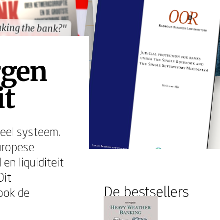
king the bank?"
king the bank?"
rgen
it
eel systeem.
uropese
n liquiditeit
Dit
De bestsellers
 ook de