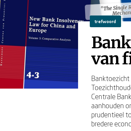
"The Single 
"The Single 
Mechan
Mechan
trefwoord
Bank
van f
Banktoezicht
Toezichthoud
Centrale Bank
aanhouden om
prudentieel t
bredere econo