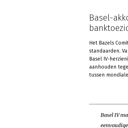
Basel-akk
banktoezi
Het Bazels Comi
standaarden. V
Basel IV-herzie
aanhouden tegen
tussen mondiale
Basel IV ma
eenvoudige