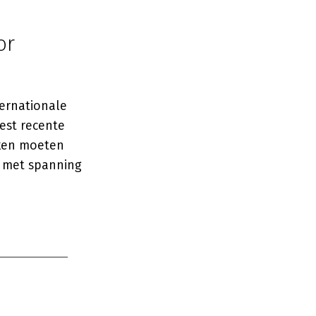
or
ternationale
est recente
nken moeten
, met spanning