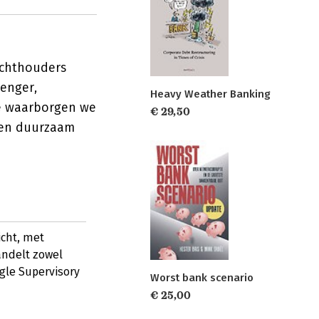
ichthouders
renger,
Heavy Weather Banking
oe waarborgen we
€ 29,50
r en duurzaam
icht, met
andelt zowel
gle Supervisory
Worst bank scenario
€ 25,00