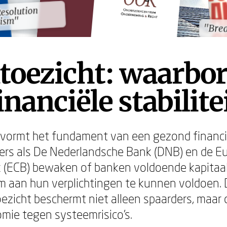
Resolution
Resolution
ism"
ism"
"Brea
"Brea
toezicht: waarbo
inanciële stabilite
 vormt het fundament van een gezond financi
ers als De Nederlandsche Bank (DNB) en de E
 (ECB) bewaken of banken voldoende kapitaal e
 aan hun verplichtingen te kunnen voldoen. 
oezicht beschermt niet alleen spaarders, maar
mie tegen systeemrisico's.