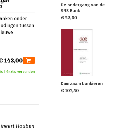
ngle
De ondergang van de
m
SNS Bank
€ 22,50
 banken onder
houdingen tussen
nieuwe
€ 143,00
is | Gratis verzonden
Duurzaam bankieren
€ 107,50
bineert Houben