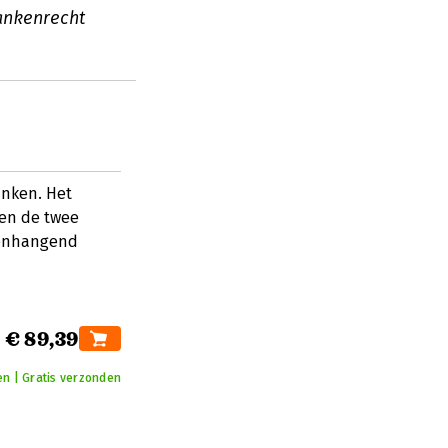
bankenrecht
anken. Het
en de twee
menhangend
€ 89,39
en | Gratis verzonden