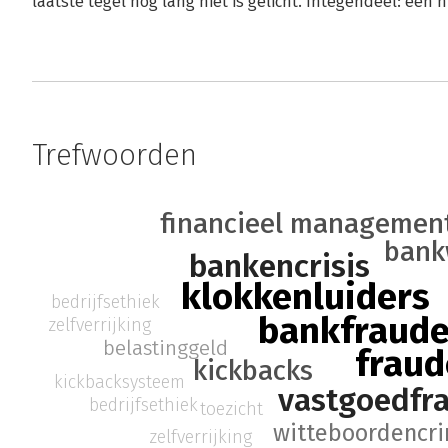
laatste tegel nog lang niet is gelicht. Integendeel: een 
Trefwoorden
financieel managemen
bank
bankencrisis
klokkenluiders
bedrijfsethiek
bankfraud
zelfverrijking
belastinggeld
fraud
kickbacks
kickbacksysteem
vastgoedfr
bedrijfsethiek
toezicht
witteboordencri
zelfverrijking