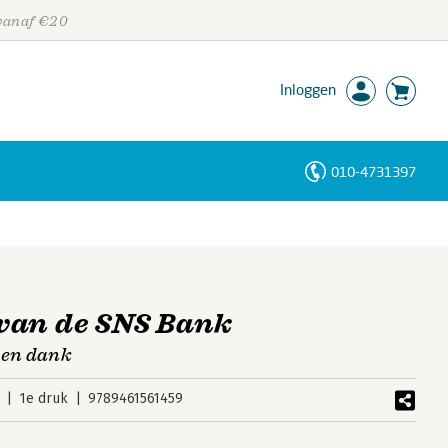
 vanaf €20
Inloggen
010-4731397
Personen
Trefwoorden
van de SNS Bank
 en dank
1e druk
9789461561459