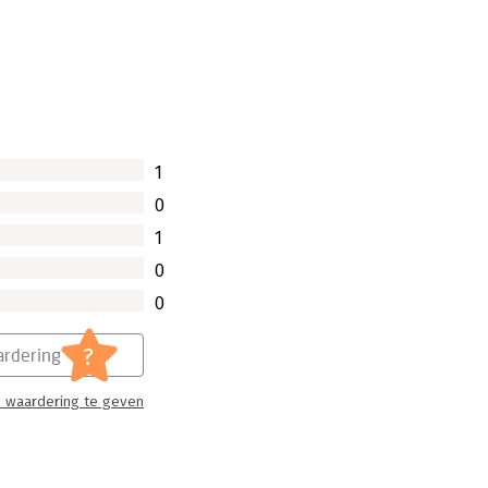
1
0
1
0
0
?
rdering
 waardering te geven