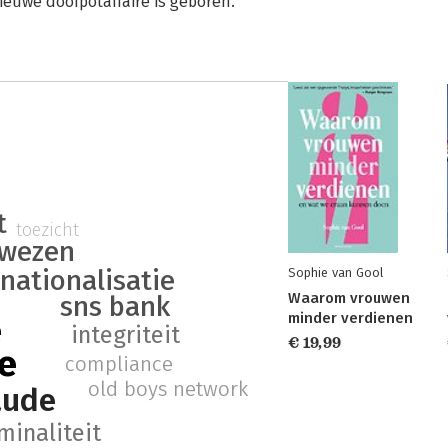
nieuwe doofpotaffaire is geboren.
t
toezicht
wezen
nationalisatie
Sophie van Gool
Waarom vrouwen
sns bank
minder verdienen
e
integriteit
€ 19,99
e
compliance
old boys network
aude
minaliteit