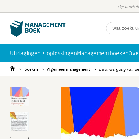
Op werkda
Uitdagingen + oplossingen
Managementboeken
Ove
Boeken
Algemeen management
De ondergang van de