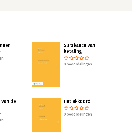
emeen
Surséance van
betaling
en
0 beoordelingen
g van de
Het akkoord
0 beoordelingen
en