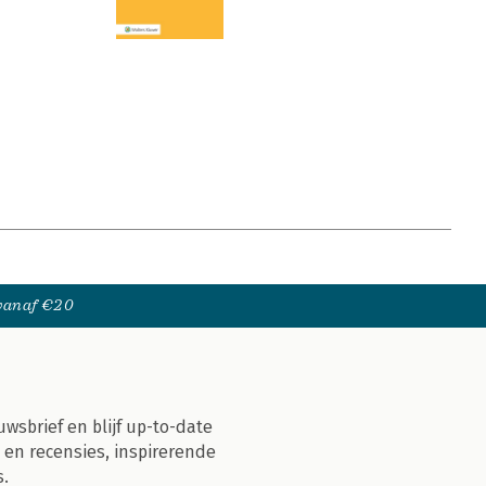
 vanaf €20
uwsbrief en blijf up-to-date
 en recensies, inspirerende
s.