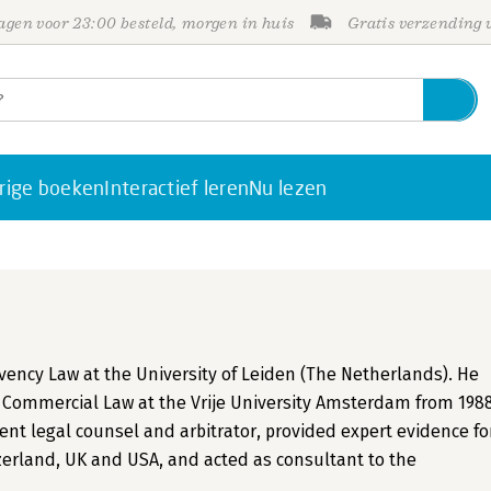
gen voor 23:00 besteld, morgen in huis
Gratis verzending
rige boeken
Interactief leren
Nu lezen
vency Law at the University of Leiden (The Netherlands). He
f Commercial Law at the Vrije University Amsterdam from 198
nt legal counsel and arbitrator, provided expert evidence fo
zerland, UK and USA, and acted as consultant to the