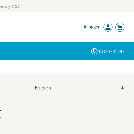
 vanaf €20
Inloggen
010-4731397
Personen
Trefwoorden
Boeken
8-
r