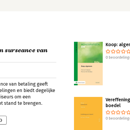
Koop: alg
en surseance van
0 beoordeling
nce van betaling geeft
gelingen en biedt degelijke
viseurs om een
Vereffenin
ot stand te brengen.
boedel
0 beoordeling
0