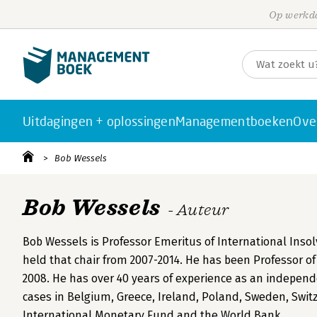
Op werkda
Uitdagingen + oplossingen
Managementboeken
Ove
Bob Wessels
Bob Wessels
- Auteur
Bob Wessels is Professor Emeritus of International Insol
held that chair from 2007-2014. He has been Professor o
2008. He has over 40 years of experience as an independe
cases in Belgium, Greece, Ireland, Poland, Sweden, Swit
International Monetary Fund and the World Bank.