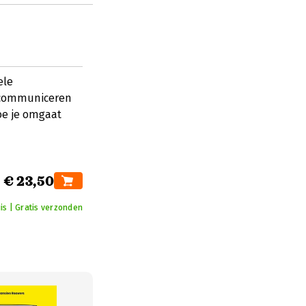
ele
t communiceren
oe je omgaat
€ 23,50
is | Gratis verzonden