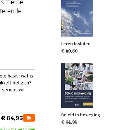
t scherpe
hterende
Leren loslaten
€ 40,50
le basis: wat is
kkelt het zich?
 serieus wil
Beleid in beweging
€ 64,95
€ 64,95
is | Gratis verzonden