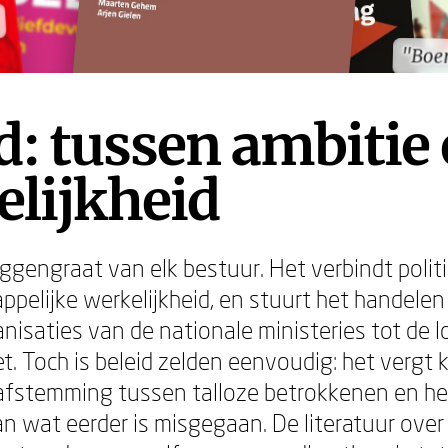
"Boe
"Boe
d: tussen ambitie
elijkheid
uggengraat van elk bestuur. Het verbindt polit
pelijke werkelijkheid, en stuurt het handelen
nisaties van de nationale ministeries tot de l
. Toch is beleid zelden eenvoudig: het vergt 
 afstemming tussen talloze betrokkenen en h
n wat eerder is misgegaan. De literatuur over 