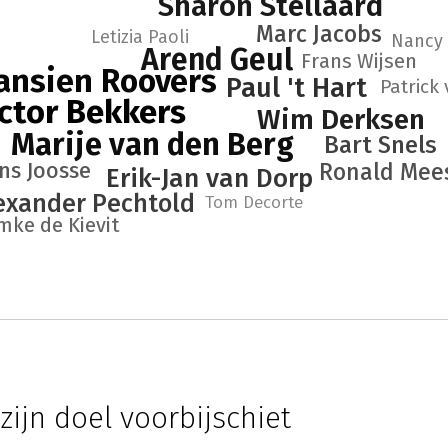
Sharon Stellaard
Marc Jacobs
Letizia Paoli
Nancy 
Arend Geul
Frans Wijsen
ansien Roovers
Paul 't Hart
Patrick
ctor Bekkers
Wim Derksen
Marije van den Berg
Bart Snels
ns Joosse
Ronald Mee
Erik-Jan van Dorp
exander Pechtold
Tom Decorte
mke de Kievit
 zijn doel voorbijschiet