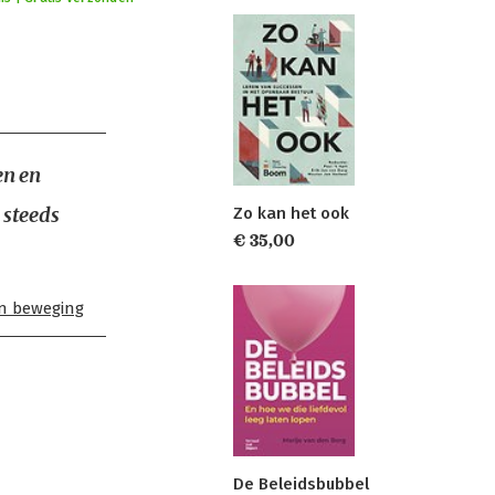
en en
 steeds
Zo kan het ook
€ 35,00
in beweging
De Beleidsbubbel