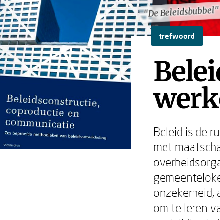
"De Beleidsbubbel"
"De Beleidsbubbel"
trefwoord
Belei
werk
Beleid is de r
met maatschap
overheidsorga
gemeenteloket
onzekerheid,
om te leren va