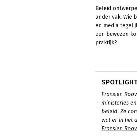
Beleid ontwerpe
ander vak. Wie b
en media tegelij
een bewezen kom
praktijk?
SPOTLIGHT:
Fransien Roov
ministeries e
beleid. Ze co
wat er in het
Fransien Roov