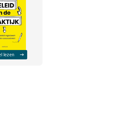
el lezen