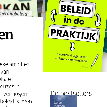
merangbeleid"
merangbeleid"
 en
ieke ambities
 van
okale
keuzes in
De bestsellers
et vermogen
beleid is even