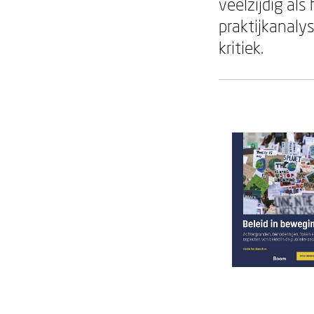
veelzijdig al
praktijkanaly
kritiek.