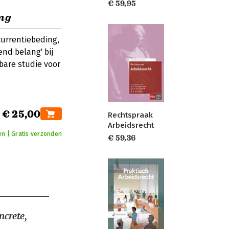
€ 59,95
ng
currentiebeding,
nd belang' bij
bare studie voor
€ 25,00
Rechtspraak
Arbeidsrecht
n | Gratis verzonden
€ 59,36
ncrete,