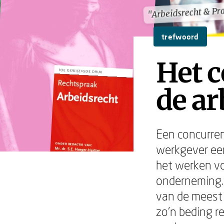
"Arbeidsrecht & Pra
"Arbeidsrecht & Pra
trefwoord
Het c
de a
Een concurren
werkgever een
het werken vo
onderneming. 
van de meest 
zo'n beding r