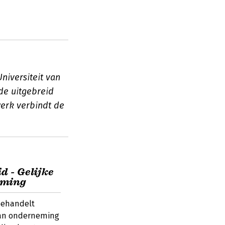
niversiteit van
rde uitgebreid
erk verbindt de
d - Gelijke
eming
behandelt
van onderneming