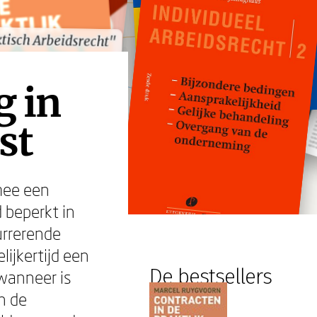
tisch Arbeidsrecht"
tisch Arbeidsrecht"
g in
st
mee een
 beperkt in
urrerende
ijkertijd een
De bestsellers
wanneer is
n de