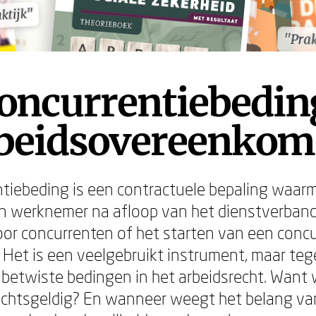
ktijk"
ktijk"
"Prak
"Prak
oncurrentiebedin
rbeidsovereenkom
tiebeding is een contractuele bepaling waar
 werknemer na afloop van het dienstverband
or concurrenten of het starten van een conc
Het is een veelgebruikt instrument, maar tegel
betwiste bedingen in het arbeidsrecht. Want 
echtsgeldig? En wanneer weegt het belang va