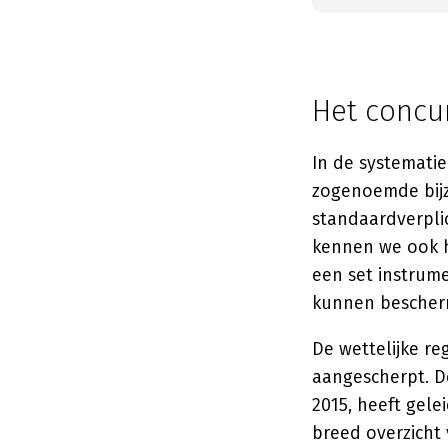
Het concu
In de systemati
zogenoemde bijz
standaardverpli
kennen we ook h
een set instrum
kunnen bescher
De wettelijke re
aangescherpt. De
2015, heeft gel
breed overzicht 