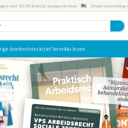
gen voor 23:00 besteld, morgen in huis
Gratis verzending
rige boeken
Interactief leren
Nu lezen
"Bijzond
Aansprake
behandelin
"Bijzond
Aansprake
behandelin
ond
ond