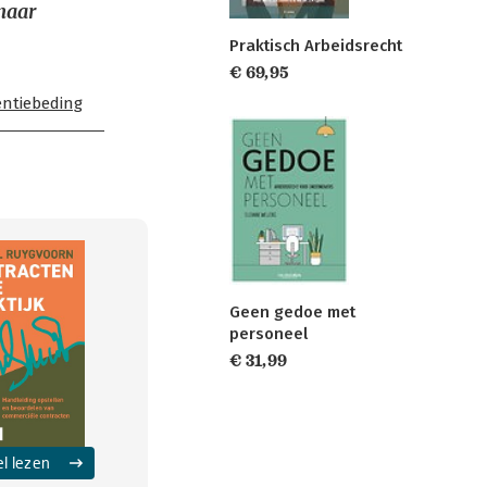
naar
Praktisch Arbeidsrecht
€ 69,95
entiebeding
Geen gedoe met
personeel
€ 31,99
el lezen