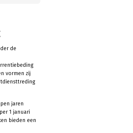
g
nder de
rrentiebeding
n vormen zij
tdiensttreding
open jaren
per 1 januari
ken bieden een