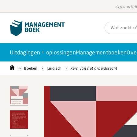
Op werkda
Uitdagingen + oplossingen
Managementboeken
Ove
Boeken
Juridisch
Kern van het arbeidsrecht