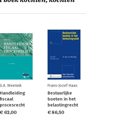
t boek kochten, kochten
G.A. Weenink
Frans-Jozef Haas
Handleiding
Bestuurlijke
fiscaal
boeten in het
procesrecht
belastingrecht
€ 62,00
€ 86,50