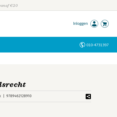
 vanaf €20
Inloggen
010-4731397
Personen
Trefwoorden
dsrecht
k
9789462128910