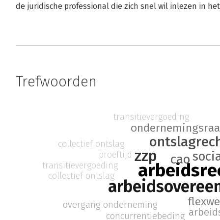
de juridische professional die zich snel wil inlezen in he
Trefwoorden
transitievergoeding
ondernemingsra
ontslagrec
collectief ontslag
zzp
soci
proeftijd
cao
arbeidsre
transitievergoeding
collectief ontslag
arbeidsoveree
flexwe
overgang onderneming
arbei
concurrentiebeding