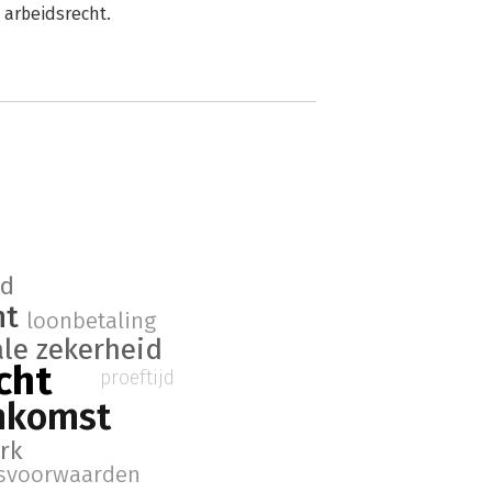
t arbeidsrecht.
ad
ht
loonbetaling
ale zekerheid
cht
proeftijd
nkomst
rk
dsvoorwaarden