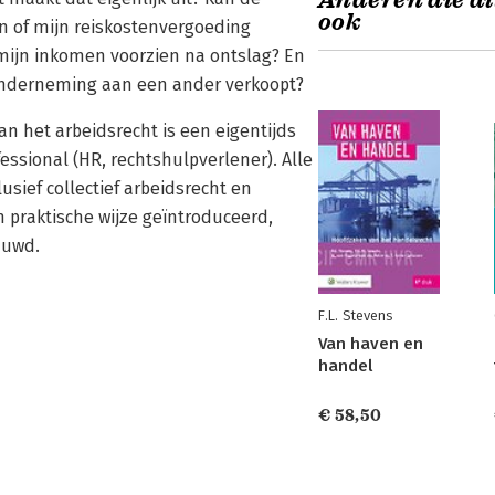
Anderen die di
ook
n of mijn reiskostenvergoeding
n mijn inkomen voorzien na ontslag? En
n onderneming aan een ander verkoopt?
n het arbeidsrecht is een eigentijds
essional (HR, rechtshulpverlener). Alle
usief collectief arbeidsrecht en
n praktische wijze geïntroduceerd,
huwd.
F.L. Stevens
Van haven en
handel
€ 58,50