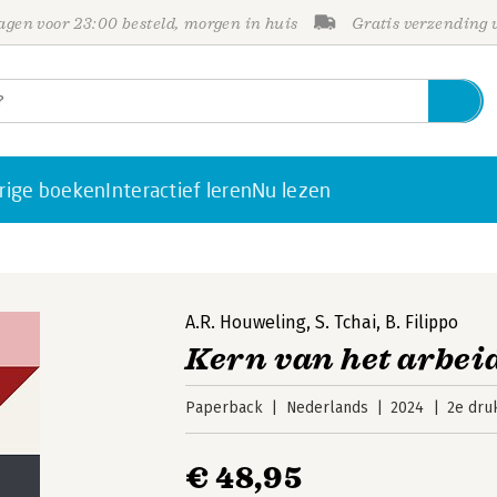
gen voor 23:00 besteld, morgen in huis
Gratis verzending
rige boeken
Interactief leren
Nu lezen
A.R. Houweling
,
S. Tchai
,
B. Filippo
Kern van het arbei
Paperback
Nederlands
2024
2e dru
€ 48,95