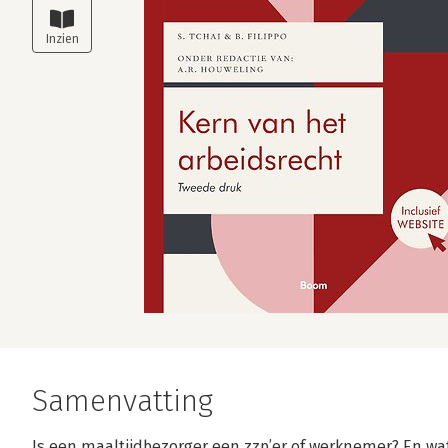
Samenvatting
Is een maaltijdbezorger een zzp’er of werknemer? En wat