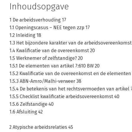
Inhoudsopgave
1 De arbeidsverhouding 17
1.1 Openingscasus – NEE tegen zzp 17
1.2 Inleiding 18
1.3 Het bijzondere karakter van de arbeidsovereenkomst
1.4 Kwalificatie van de overeenkomst 20
1.5 Werknemer of zelfstandige? 20
1.5.1 De elementen van artikel 7:610 BW 20
1.5.2 Kwalificatie van de overeenkomst en de elementen 
1.5.3 ABN-Amro/Malhi-verweer 38
1.5.4 De betekenis van het rechtsvermoeden van artikel 
1.5.5 Checklist kwalificatie arbeidsovereenkomst 40
1.5.6 Zelfstandige 40
1.6 Afsluiting 42
2 Atypische arbeidsrelaties 45