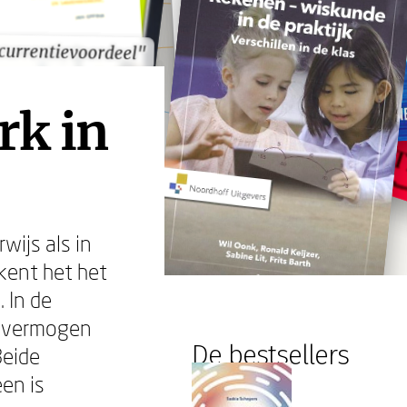
currentievoordeel"
currentievoordeel"
rk in
wijs als in
ekent het het
 In de
d vermogen
De bestsellers
Beide
en is