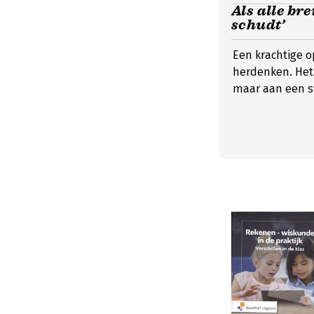
Als alle br
schudt’
Een krachtige 
herdenken. Het a
maar aan een sy