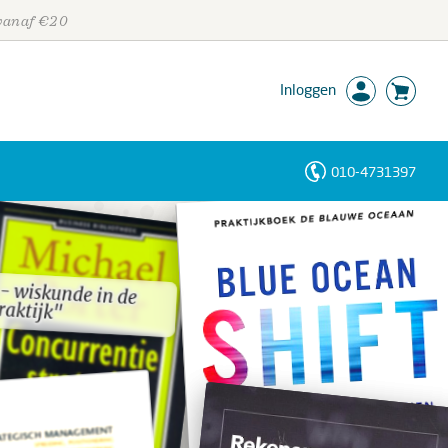
 vanaf €20
Inloggen
010-4731397
Personen
Trefwoorden
- wiskunde in de
- wiskunde in de
raktijk"
raktijk"