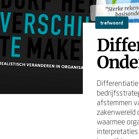
"Sterke reken
"Sterke reken
basisonde
basisonde
trefwoord
Diffe
Onder
Differentiatie
bedrijfsstrate
afstemmen van
zakenwereld 
waarmee organ
interpretatie