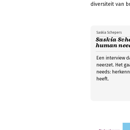
diversiteit van b
Saskia Schepers
Saskia Sche
human need
Een interview d
neerzet. Het g
needs: herkenne
heeft.