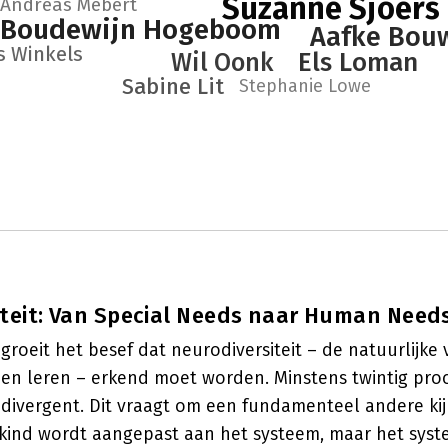
Suzanne Sjoers
Andreas Mebert
Boudewijn Hogeboom
Aafke Bo
s Winkels
Els Loman
Wil Oonk
Sabine Lit
Stephanie Lowe
teit: Van Special Needs naar Human Need
 groeit het besef dat neurodiversiteit – de natuurlijke 
n leren – erkend moet worden. Minstens twintig pro
divergent. Dit vraagt om een fundamenteel andere kij
t kind wordt aangepast aan het systeem, maar het sys