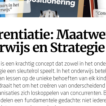
aars in het
aars in het
rwijs"
rwijs"
"Con
"Con
rentiatie: Maatwe
wijs en Strategie
 is een krachtig concept dat zowel in het onder
gie een sleutelrol speelt. In het onderwijs bet
 lessen op de unieke behoeften van elk kind.
draait het om het creëren van onderscheiden
isaties zich loskoppelen van concurrenten. 
s delen een fundamentele gedachte: niet iedere