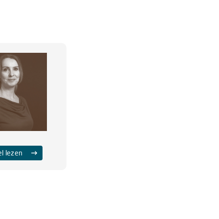
el lezen