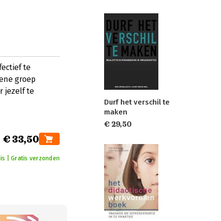
ectief te
gene groep
jezelf te
Durf het verschil te
maken
€ 29,50
€ 33,50
is | Gratis verzonden