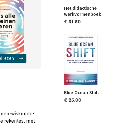
Het didactische
werkvormenboek
€ 51,50
el lezen
Blue Ocean Shift
€ 25,00
kenen-wiskunde?
de rekenles, met