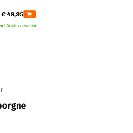
€ 48,95
en | Gratis verzonden
r
borgne