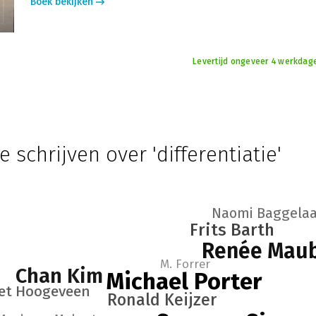
Boek bekijken
Levertijd ongeveer 4 werkdag
e schrijven over 'differentiatie'
Naomi Baggelaa
Frits Barth
Renée Mau
M. Forrer
Chan Kim
Michael Porter
et Hoogeveen
Ronald Keijzer