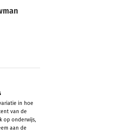
uwman
s
variatie in hoe
cent van de
k op onderwijs,
teem aan de