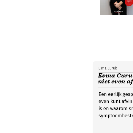
Esma Curuk
Esma Curuk:
niet even a
Een eerlijk gesp
even kunt afvin
is en waarom sn
symptoombestrij