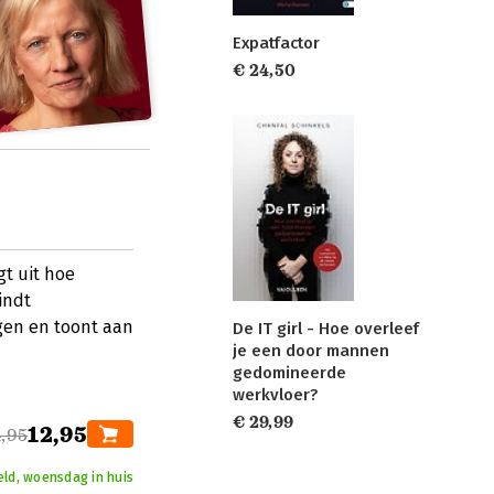
Expatfactor
€ 24,50
gt uit hoe
indt
gen en toont aan
De IT girl - Hoe overleef
je een door mannen
gedomineerde
werkvloer?
€ 29,99
12,95
,95
eld, woensdag in huis