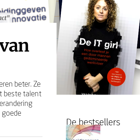
act"
act"
 van
eren beter. Ze
t beste talent
verandering
n goede
De bestsellers