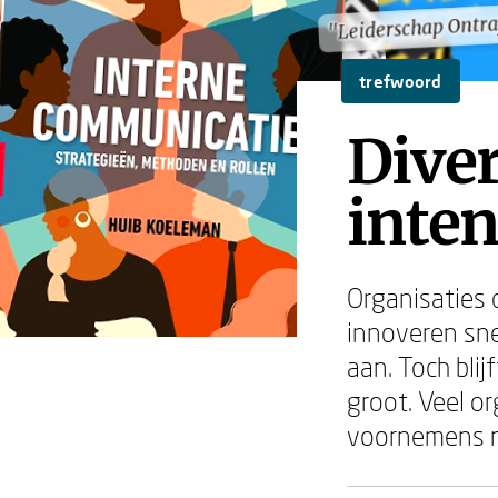
"Leiderschap Ontra
"Leiderschap Ontra
trefwoord
Diver
inten
Organisaties d
innoveren sne
aan. Toch blij
groot. Veel o
voornemens n