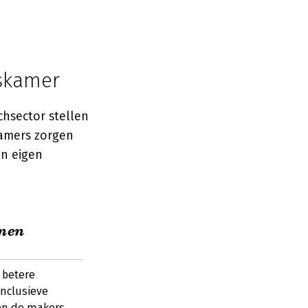
rskamer
echsector stellen
kamers zorgen
jn eigen
nnen
 betere
inclusieve
een de makers.