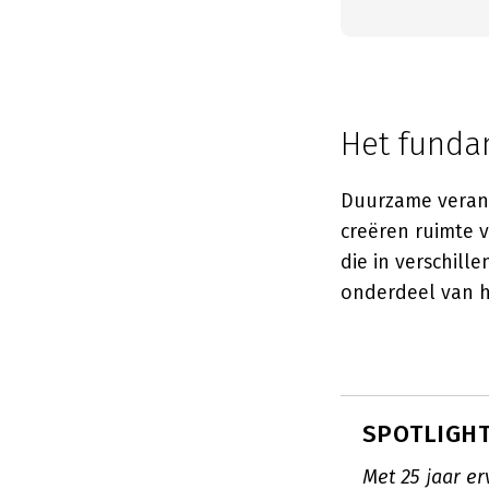
Het fundam
Duurzame verande
creëren ruimte 
die in verschill
onderdeel van h
SPOTLIGHT:
Met 25 jaar er