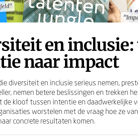
feld"
feld"
"Imp
"Imp
siteit en inclusie:
tie naar impact
ie diversiteit en inclusie serieus nemen, prest
ller, nemen betere beslissingen en trekken he
ft de kloof tussen intentie en daadwerkelijke 
rganisaties worstelen met de vraag hoe ze va
aar concrete resultaten komen.