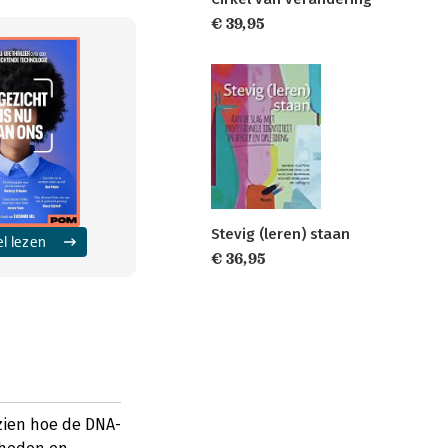
€ 39,95
Stevig (leren) staan
el lezen
€ 36,95
 zien hoe de DNA-