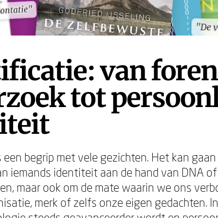
ontatie"
ontatie"
"De v
"De v
ificatie: van fore
zoek tot persoonl
iteit
 is een begrip met vele gezichten. Het kan gaa
an iemands identiteit aan de hand van DNA of
ken, maar ook om de mate waarin we ons ver
isatie, merk of zelfs onze eigen gedachten. I
logie steeds geavanceerder wordt en persoon