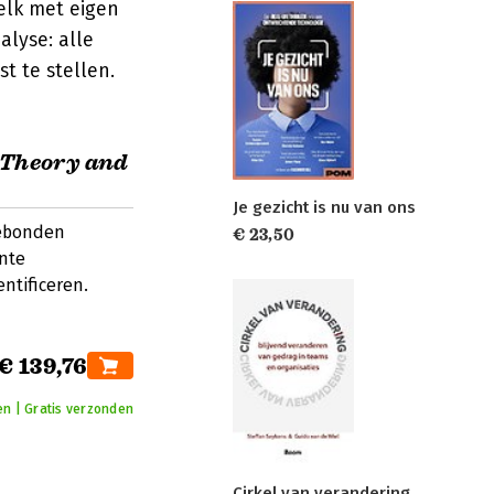
elk met eigen
lyse: alle
 te stellen.
 Theory and
Je gezicht is nu van ons
gebonden
€ 23,50
nte
ntificeren.
€ 139,76
n | Gratis verzonden
Cirkel van verandering