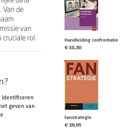
s. Van de
 naam
 missie van
cruciale rol.
Handleiding confrontatie
€ 55,30
on?
 identificeren
 het geven van
ke
Fanstrategie
€ 29,95