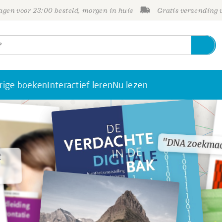
gen voor 23:00 besteld, morgen in huis
Gratis verzending
rige boeken
Interactief leren
Nu lezen
"DNA zoekma
"DNA zoekma
t
t