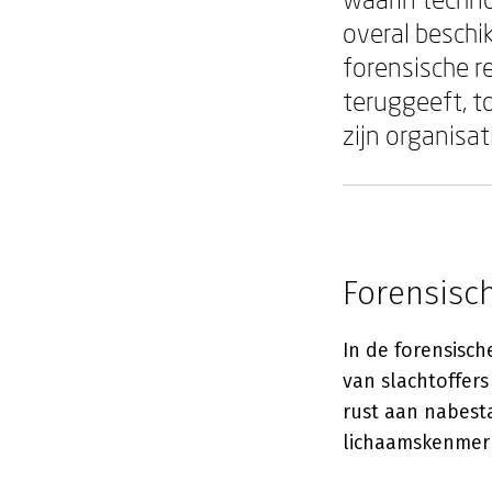
overal beschik
forensische r
teruggeeft, t
zijn organisat
Forensisch
In de forensisch
van slachtoffer
rust aan nabest
lichaamskenmerk