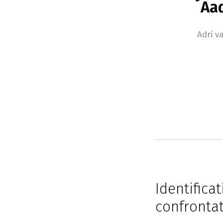
Aad
Adri v
Identifica
confrontat