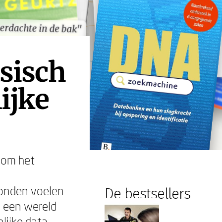
erdachte in de bak"
erdachte in de bak"
nsisch
ijke
n om het
bonden voelen
De bestsellers
n een wereld
lijke data