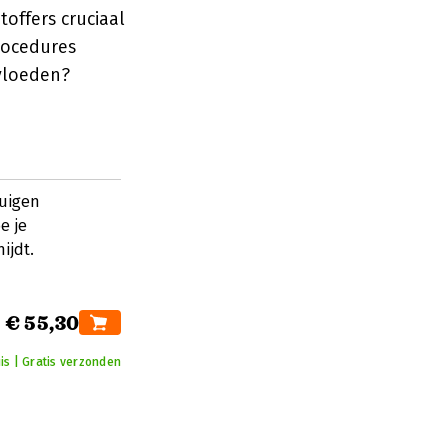
toffers cruciaal
rocedures
nvloeden?
tuigen
e je
ijdt.
€ 55,30
is | Gratis verzonden