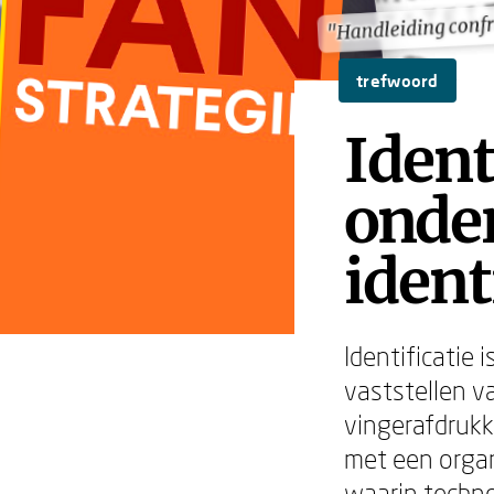
"Handleiding confr
"Handleiding confr
trefwoord
Ident
onder
ident
Identificatie
vaststellen v
vingerafdruk
met een organ
waarin techno