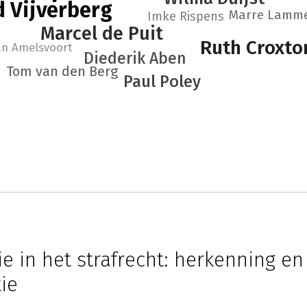
 Vijverberg
Marre Lamm
Imke Rispens
Marcel de Puit
Ruth Croxto
an Amelsvoort
Diederik Aben
Tom van den Berg
Paul Poley
tie in het strafrecht: herkenning en
ie