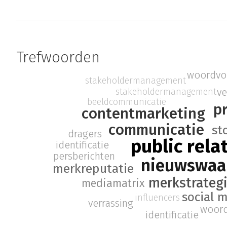
Trefwoorden
woordvo
stakeholdermanagement
ve
stakeholdermanagement
beeldcommunicatie
p
contentmarketing
communicatie
st
dragers
public rela
identificatie
persberichten
nieuwswaa
merkreputatie
merkstrateg
mediamatrix
social 
influencers
verrassing
woord
identificatie