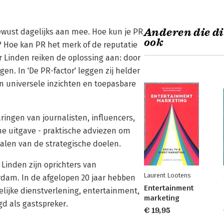
Anderen die di
bewust dagelijks aan mee. Hoe kun je PR
ook
f? Hoe kan PR het merk of de reputatie
r Linden reiken de oplossing aan: door
n. In 'De PR-factor' leggen zij helder
n universele inzichten en toepasbare
ingen van journalisten, influencers,
ene uitgave - praktische adviezen om
alen van de strategische doelen.
Linden zijn oprichters van
Laurent Lootens
am. In de afgelopen 20 jaar hebben
Entertainment
lijke dienstverlening, entertainment,
marketing
gd als gastspreker.
€ 19,95