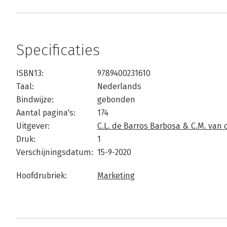
Specificaties
ISBN13:
9789400231610
Taal:
Nederlands
Bindwijze:
gebonden
Aantal pagina's:
174
Uitgever:
C.L. de Barros Barbosa & C.M. van 
Druk:
1
Verschijningsdatum:
15-9-2020
Hoofdrubriek:
Marketing