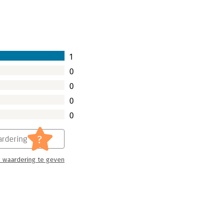
1
0
0
0
0
?
rdering
 waardering te geven