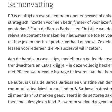
Samenvatting
PR is er altijd en overal. Iedereen doet er bewust of on
strategisch inzetten voor een bedrijf, merk of voor jezel
versterken? Carla de Barros Barbosa en Christine van de
relevante content te maken én nieuwswaarde toe te voege
uit hoe je een merk- of productverhaal opbouwt. Ze dele
lessen voor iedereen die PR succesvol wil inzetten.
Aan de hand van cases, tips, modellen en gedeelde ervar
trendwachters en CEO’s krijg je – in deze volledig herzi
met PR een waardevolle bijdrage te leveren aan het beh
De auteurs Carla de Barros Barbosa en Christine van der 
communicatieadviesbureau Linden & Barbosa in Amsterd
zij meer dan 150 merken geadviseerd in de sectoren zake
toerisme, lifestyle en food. Zij worden veelvuldig gevraa