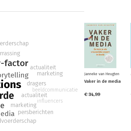
erderschap
rrassing
r-factor
actualiteit
marketing
orytelling
Janneke van Heugten
tions
Vaker in de media
dragers
beeldcommunicatie
rde
actualiteit
€ 34,99
influencers
ie
marketing
persberichten
media
voerderschap