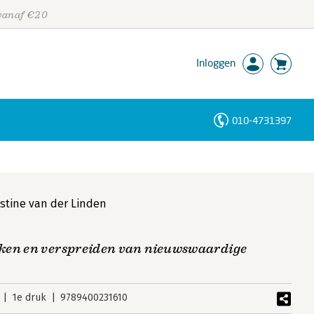
 vanaf €20
Inloggen
010-4731397
Personen
Trefwoorden
istine van der Linden
ken en verspreiden van nieuwswaardige
1e druk
9789400231610