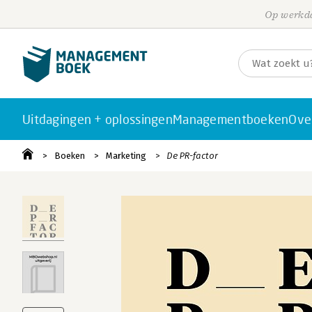
Op werkda
Uitdagingen + oplossingen
Managementboeken
Ove
Boeken
Marketing
De PR-factor