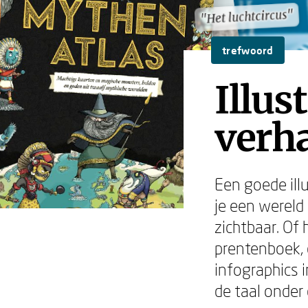
"Het luchtcircus"
"Het luchtcircus"
trefwoord
Illus
verha
Een goede ill
je een wereld
zichtbaar. Of 
prentenboek, 
infographics in
de taal onder 