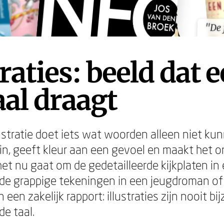
"De 
"De 
traties: beeld dat 
al draagt
ustratie doet iets wat woorden alleen niet kun
 in, geeft kleur aan een gevoel en maakt het o
het nu gaat om de gedetailleerde kijkplaten in
de grappige tekeningen in een jeugdroman of
 een zakelijk rapport: illustraties zijn nooit bij
de taal.