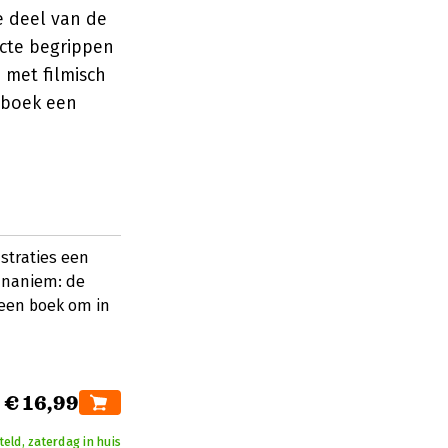
e deel van de
cte begrippen
 met filmisch
nboek een
ustraties een
 unaniem: de
s een boek om in
€ 16,99
teld, zaterdag in huis