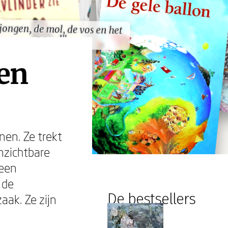
jongen, de mol, de vos en het
jongen, de mol, de vos en het
paard"
paard"
een
nen. Ze trekt
nzichtbare
 een
 de
De bestsellers
zaak. Ze zijn