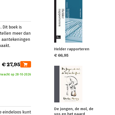
 Dit boek is
ertellen meer dan
en aantekeningen
maakt.
Helder rapporteren
€ 66,95
€ 27,95
erwacht op 28‑10‑2026
De jongen, de mol, de
je eindeloos kunt
vos en het paard