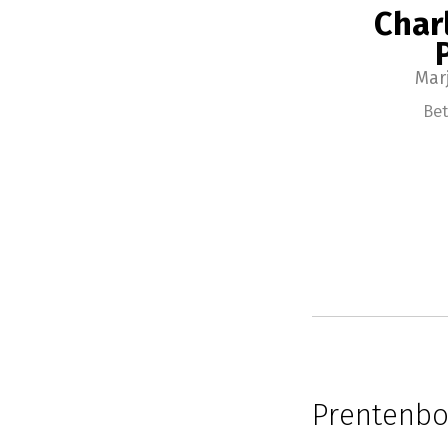
Char
Mar
Bet
Prentenboe