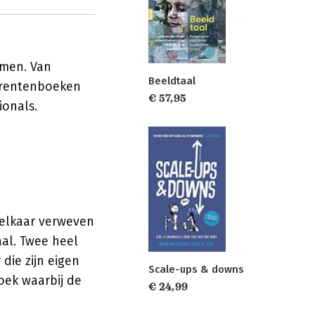
rmen. Van
Beeldtaal
prentenboeken
€ 57,95
ionals.
t elkaar verweven
aal. Twee heel
die zijn eigen
Scale-ups & downs
oek waarbij de
€ 24,99