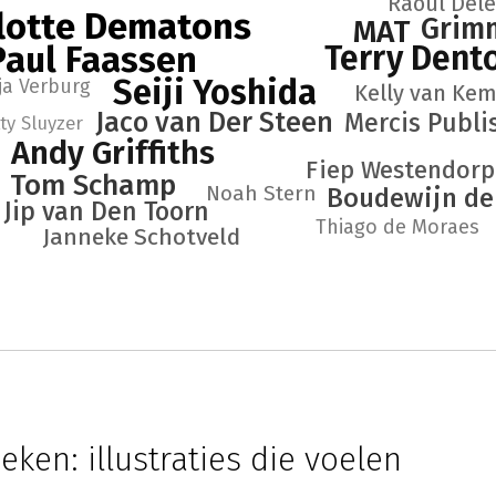
Raoul Del
lotte Dematons
Grim
MAT
Paul Faassen
Terry Dent
Seiji Yoshida
ja Verburg
Kelly van Ke
Jaco van Der Steen
Mercis Publi
ty Sluyzer
Andy Griffiths
Fiep Westendorp
Tom Schamp
Noah Stern
Boudewijn de
Jip van Den Toorn
Thiago de Moraes
Janneke Schotveld
ken: illustraties die voelen