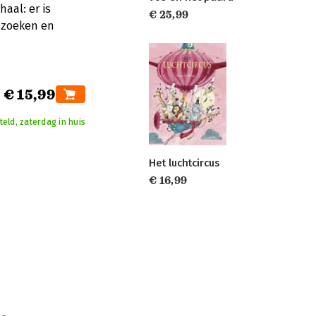
haal: er is
€ 25,99
, zoeken en
€ 15,99
teld, zaterdag in huis
Het luchtcircus
€ 16,99