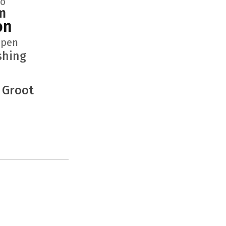
eo
m
on
mpen
shing
 Groot