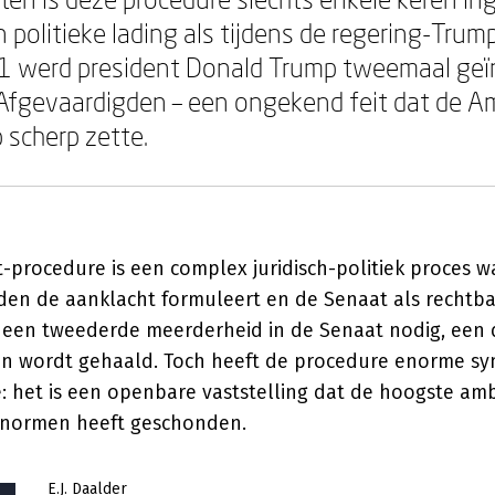
 politieke lading als tijdens de regering-Trum
 werd president Donald Trump tweemaal geï
Afgevaardigden – een ongekend feit dat de A
 scherp zette.
procedure is een complex juridisch-politiek proces wa
den de aanklacht formuleert en de Senaat als rechtba
is een tweederde meerderheid in de Senaat nodig, een 
den wordt gehaald. Toch heeft de procedure enorme s
e: het is een openbare vaststelling dat de hoogste am
 normen heeft geschonden.
E.J. Daalder