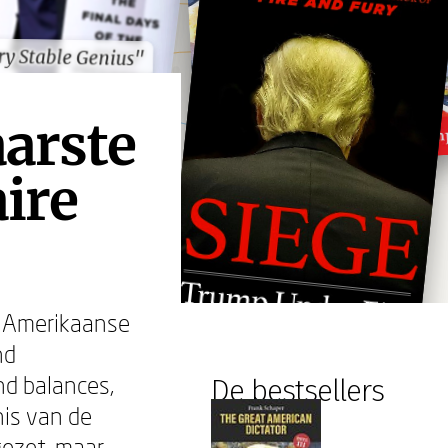
ry Stable Genius"
ry Stable Genius"
arste
ire
t Amerikaanse
nd
nd balances,
De bestsellers
is van de
gezet, maar