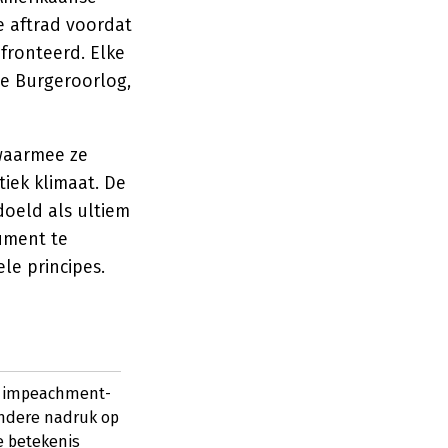
e aftrad voordat
fronteerd. Elke
de Burgeroorlog,
waarmee ze
iek klimaat. De
oeld als ultiem
rument te
le principes.
er impeachment-
ondere nadruk op
e betekenis