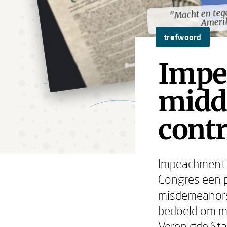
"Macht en teg
"Macht en teg
Ameri
Ameri
trefwoord
Impe
midd
contr
Impeachment 
Congres een p
misdemeanors'
bedoeld om ma
Verenigde Sta