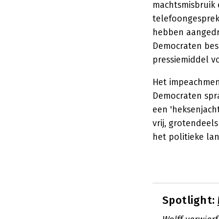
machtsmisbruik 
telefoongesprek
hebben aangedro
Democraten besc
pressiemiddel vo
Het impeachment
Democraten spra
een 'heksenjacht
vrij, grotendeel
het politieke la
Spotlight: