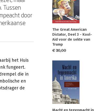
p. Tussen
mpeacht door
merikaanse
The Great American
Dictator, Deel 3 - Kool-
Aid voor de sekte van
Trump
€ 30,00
arbij het Huis
nk fungeert.
drempel die in
ymbolische en
btsdrager de
Macht en tegenmacht in