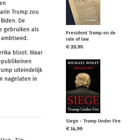
een
aarin Trump zou
 Biden. De
e gebruiken als
President Trump en de
n ambtseed.
rule of law
€ 23,95
rika bloot. Waar
epublikeinen
ump uiteindelijk
en nagelaten in
Siege - Trump Under Fire
€ 14,99