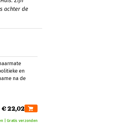
Huis. Zijn
s achter de
 naarmate
olitieke en
 name na de
€ 22,02
en | Gratis verzonden