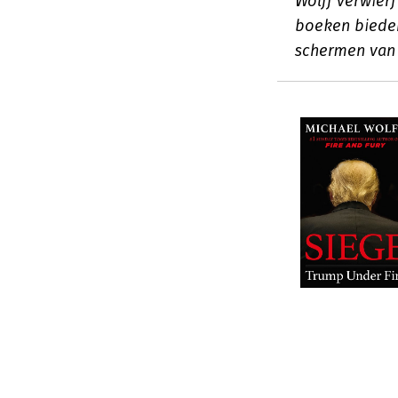
Wolff verwier
boeken bieden
schermen van 