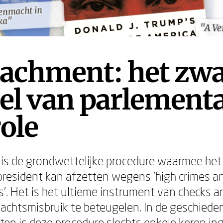
enmacht in
enmacht in
ka"
ka"
"A Ve
"A Ve
achment: het zwa
el van parlementa
ole
is de grondwettelijke procedure waarmee he
resident kan afzetten wegens 'high crimes a
. Het is het ultieme instrument van checks a
chtsmisbruik te beteugelen. In de geschieden
ten is deze procedure slechts enkele keren in