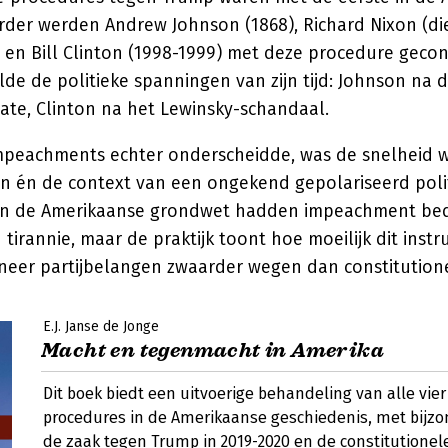
erder werden Andrew Johnson (1868), Richard Nixon (di
 en Bill Clinton (1998-1999) met deze procedure gecon
de de politieke spanningen van zijn tijd: Johnson na 
ate, Clinton na het Lewinsky-schandaal.
mpeachments echter onderscheidde, was de snelheid 
n én de context van een ongekend gepolariseerd polit
an de Amerikaanse grondwet hadden impeachment bed
tirannie, maar de praktijk toont hoe moeilijk dit inst
neer partijbelangen zwaarder wegen dan constitutione
E.J. Janse de Jonge
Macht en tegenmacht in Amerika
Dit boek biedt een uitvoerige behandeling van alle vi
procedures in de Amerikaanse geschiedenis, met bijz
de zaak tegen Trump in 2019-2020 en de constitutionel