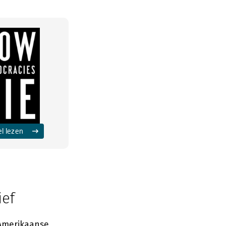
el lezen
ief
Amerikaanse