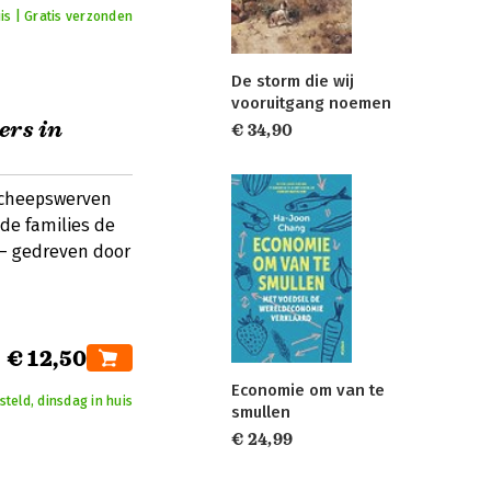
is | Gratis verzonden
De storm die wij
vooruitgang noemen
ers in
€ 34,90
scheepswerven
e families de
 – gedreven door
€ 12,50
Economie om van te
teld, dinsdag in huis
smullen
€ 24,99