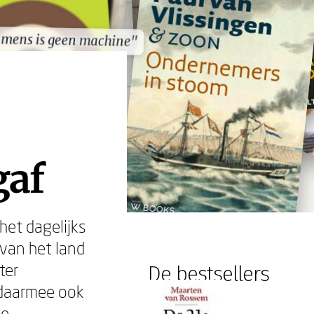
 mens is geen machine"
 mens is geen machine"
gaf
het dagelijks
 van het land
ter
De bestsellers
n daarmee ook
le