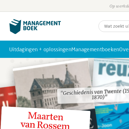
Op werkda
Uitdagingen + oplossingen
Managementboeken
Ove
"Geschiedenis van Twente (1
"Geschiedenis van Twente (1
1870)"
1870)"