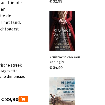
€ 32,99
e achttiende
 en
tte de
r het land.
ichtbaarst
Kruistocht van een
koningin
ische streek
€ 24,99
auwgezette
sche dimensies
€ 39,90