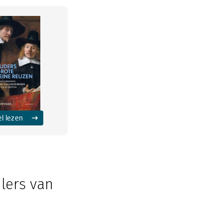
el lezen
jlers van