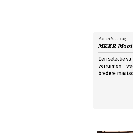
Marjan Maandag
MEER Moois
Een selectie va
verruimen – waa
bredere maatsch