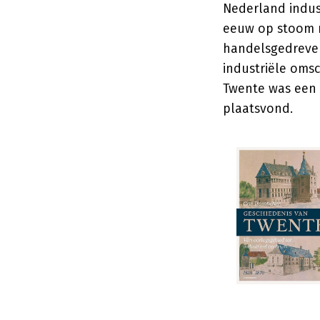
Nederland indust
eeuw op stoom r
handelsgedreven
industriële omsc
Twente was een 
plaatsvond.