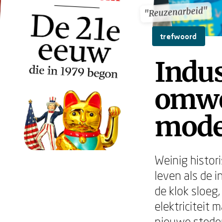
"Reuzenarbeid"
"Reuzenarbeid"
trefwoord
Indus
omwe
mode
Weinig histor
leven als de i
de klok sloeg,
elektriciteit
nieuwe stede