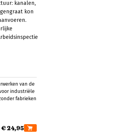
ctuur: kanalen,
ggengraat kon
 aanvoeren.
rlijke
rbeidsinspectie
urwerken van de
oor industriële
zonder fabrieken
€ 24,95