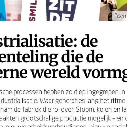
"Een
"Een
trialisatie: de
nteling die de
rne wereld vorm
ische processen hebben zo diep ingegrepen in 
ndustrialisatie. Waar generaties lang het ritme
 nam de fabriek die rol over. Stoom, kolen en la
 maakten grootschalige productie mogelijk – e
n, nieuwe arbeidsverhoudingen, nieuwe socia