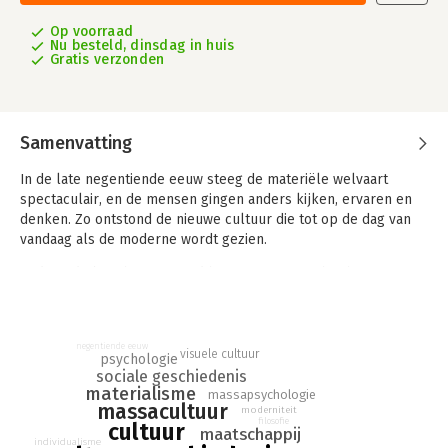
Op voorraad
Nu besteld, dinsdag in huis
Gratis verzonden
Samenvatting
In de late negentiende eeuw steeg de materiële welvaart
spectaculair, en de mensen gingen anders kijken, ervaren en
denken. Zo ontstond de nieuwe cultuur die tot op de dag van
vandaag als de moderne wordt gezien.
In de oude beschaving stond het streven naar 'het hogere'
voorop, de hoogste waarden waren immaterieel, 'geestelijk'. De
nieuwe cultuur kwam met andere, heel aardse waarden en
normen. Die werden massaal omarmd, het eerst en vooral in de
negentiende eeuw
grote steden. Daar waren de spraakmakende winkels, de
visuele cultuur
psychologie
verbluffende horecaconcepten, de eerste bioscopen, daar
sociale geschiedenis
materialisme
waren alle nouveautés te zien.
massapsychologie
massacultuur
moderniteit
filosofie
cultuur
In deze nieuwe cultuur werd het concrete, het materiële,
maatschappij
individualisme
belangrijker dan het ideële. Het hebben van spullen en een