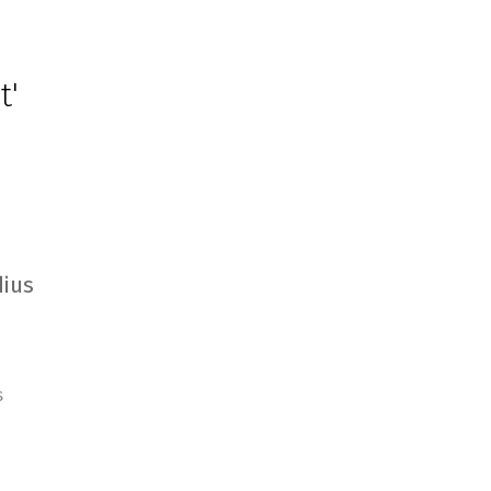
t'
ius
s