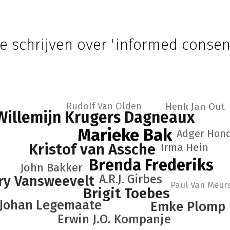
e schrijven over 'informed consen
Rudolf Van Olden
Henk Jan Out
Willemijn Krugers Dagneaux
Marieke Bak
Adger Hond
Kristof van Assche
Irma Hein
Brenda Frederiks
John Bakker
A.R.J. Girbes
ry Vansweevelt
Paul Van Meur
Brigit Toebes
Johan Legemaate
Emke Plomp
Erwin J.O. Kompanje