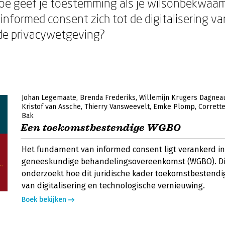
e geef je toestemming als je wilsonbekwaam
informed consent zich tot de digitalisering va
de privacywetgeving?
Johan Legemaate
Brenda Frederiks
Willemijn Krugers Dagnea
Kristof van Assche
Thierry Vansweevelt
Emke Plomp
Corrett
Bak
Een toekomstbestendige WGBO
Het fundament van informed consent ligt verankerd in
geneeskundige behandelingsovereenkomst (WGBO). Di
onderzoekt hoe dit juridische kader toekomstbestendig b
van digitalisering en technologische vernieuwing.
Boek bekijken