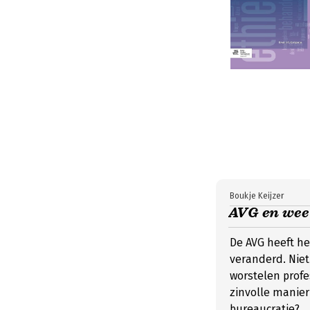
Boukje Keijzer
AVG en wee
De AVG heeft h
veranderd. Niet
worstelen profe
zinvolle manie
bureaucratie?