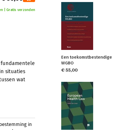
en | Gratis verzonden
Een toekomstbestendige
an fundamentele
WGBO
€ 55,00
n situaties
tussen wat
toestemming in