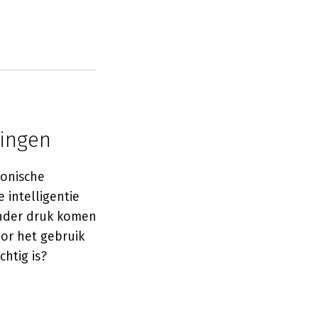
gingen
ronische
 intelligentie
onder druk komen
or het gebruik
htig is?