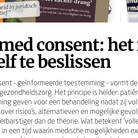
d in juridisch
d in juridisch
tief"
tief"
med consent: het 
lf te beslissen
sent - geïnformeerde toestemming - vormt d
ezondheidszorg. Het principe is helder: pati
ng geven voor een behandeling nadat zij voll
ver risico's, alternatieven en mogelijke gevol
erbarstiger dan de theorie. Wat betekent 'voll
 in een tijd waarin medische mogelijkheden e