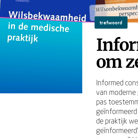
"Wilsonbekwaamhei
"Wilsonbekwaamhei
perspec
perspec
trefwoord
Infor
om ze
Informed con
van moderne g
pas toestemmi
geïnformeerd o
de praktijk we
geïnformeerd'