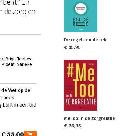
 bent? En
n de zorg en
De regels en de rek
€ 35,95
ux
Brigit Toebes
e Ploem
Marieke
 de Wet op de
t boek
lijft in een tijd
MeToo in de zorgrelatie
€ 26,95
€ 55,00