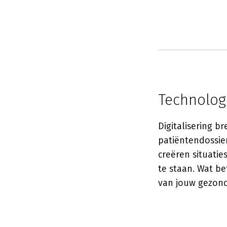
Technolog
Digitalisering b
patiëntendossier
creëren situati
te staan. Wat b
van jouw gezond