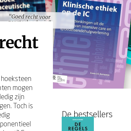
"Goed recht voor
"Goed recht voor
zorgtechnologie"
zorgtechnologie"
recht
e hoeksteen
ënten mogen
edig zijn
gen. Toch is
De bestsellers
edig
xponentieel