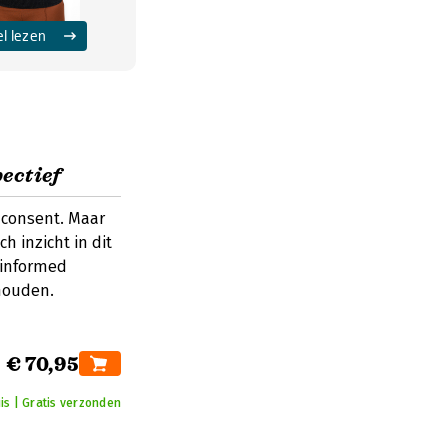
el lezen
ectief
consent. Maar
h inzicht in dit
 informed
rhouden.
€ 70,95
is | Gratis verzonden