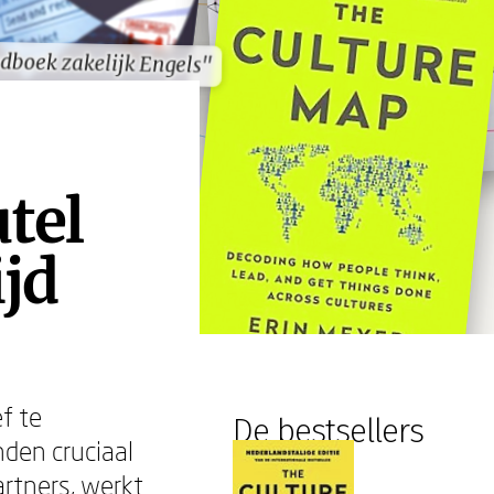
dboek zakelijk Engels"
dboek zakelijk Engels"
tel
jd
f te
De bestsellers
den cruciaal
rtners, werkt