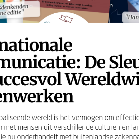
sdenkenden -
sdenkenden -
ne editie"
ne editie"
"Han
"Han
nationale
unicatie: De Sleu
uccesvol Wereldwi
nwerken
baliseerde wereld is het vermogen om effectie
met mensen uit verschillende culturen en lan
je nu onderhandelt met buitenlandse zakenpa