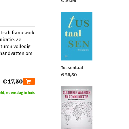
€ 16,99
ktisch framework
icatie. Ze
lturen volledig
e handvatten om
Tussentaal
€ 29,50
€ 17,50
eld, woensdag in huis