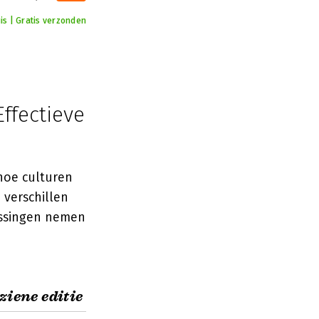
is | Gratis verzonden
Effectieve
 hoe culturen
 verschillen
issingen nemen
iene editie