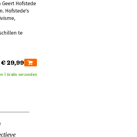
 Geert Hofstede
en. Hofstede's
ivisme,
chillen te
€ 29,99
en | Gratis verzonden
g
ectieve