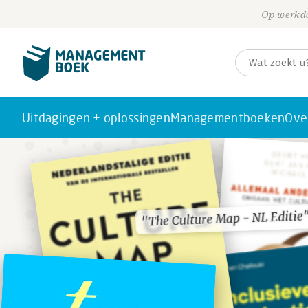
Op werkda
Uitdagingen + oplossingen
Managementboeken
Ove
"The Culture Map - NL Editie
"The Culture Map - NL Editie