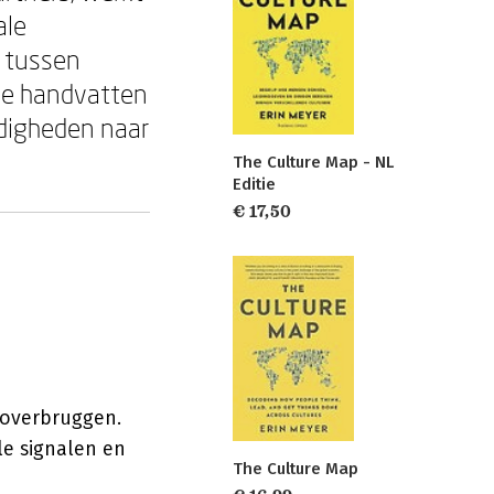
ale
n tussen
che handvatten
digheden naar
The Culture Map - NL
Editie
€ 17,50
 overbruggen.
le signalen en
The Culture Map