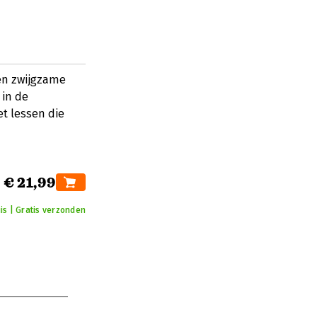
 en zwijgzame
 in de
et lessen die
€ 21,99
is | Gratis verzonden