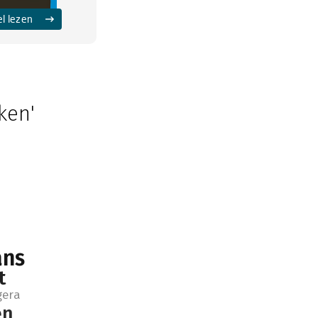
el lezen
ken'
ans
t
gera
en