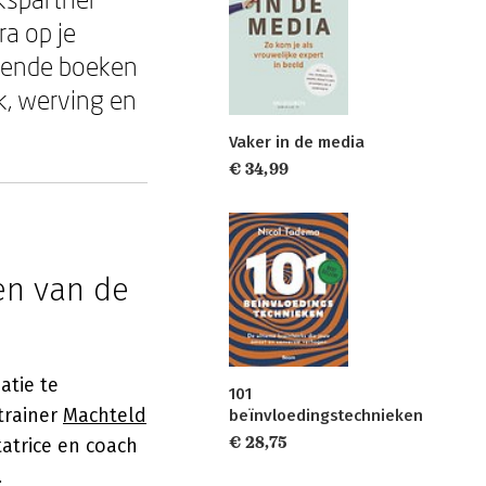
ra op je
evende boeken
k, werving en
Vaker in de media
€ 34,99
en van de
atie te
101
trainer
Machteld
beïnvloedingstechnieken
€ 28,75
atrice en coach
.