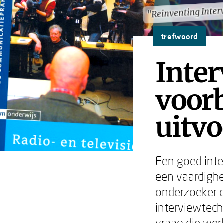
"Reinventing Inter
"Reinventing Inter
trefwoord
Inte
voorb
uitvo
Een goed inte
een vaardighei
onderzoeker o
interviewtechn
vraag die werk