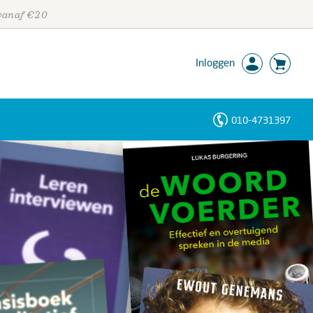
 vanaf €20
Inloggen
010-4731397
Personen
Trefwoorden