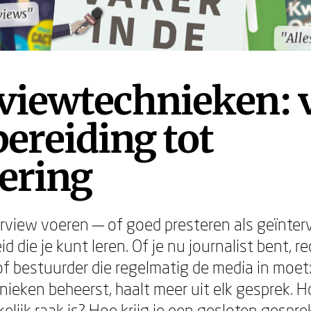
views"
views"
"Alle
"Alle
rviewtechnieken: 
ereiding tot
ering
rview voeren — of goed presteren als geïnter
d die je kunt leren. Of je nu journalist bent, rec
f bestuurder die regelmatig de media in moet:
ieken beheerst, haalt meer uit elk gesprek. Ho
elijk raak is? Hoe krijg je een gesloten gespr