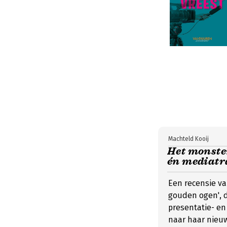
Machteld Kooij
Het monster
én mediatr
Een recensie va
gouden ogen', d
presentatie- e
naar haar nieuw