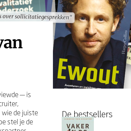
s over sollicitatiegesprekken"
s over sollicitatiegesprekken"
van
viewde — is
ruiter,
 wie de juiste
De bestsellers
e stel je de
ekspartner