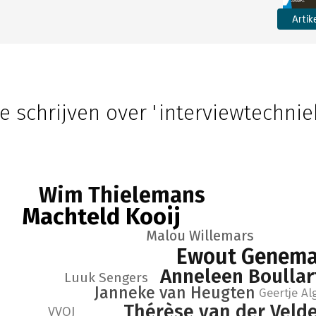
Artik
e schrijven over 'interviewtechnie
Wim Thielemans
Machteld Kooij
Malou Willemars
Ewout Genem
Anneleen Boullar
Luuk Sengers
Janneke van Heugten
Geertje Al
Thérèse van der Veld
VVOJ