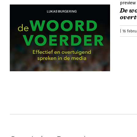
preview
De wo
overt
16 febru