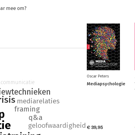
daar mee om?
Oscar Peters
acommunicatie
Mediapsychologie
viewtechnieken
risis
mediarelaties
framing
p
q&a
ie
geloofwaardigheid
€ 39,95