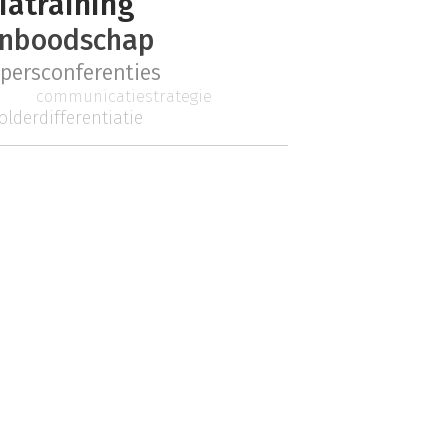
atraining
rnboodschap
persconferenties
communicatiestrategie
olderdifferentiatie