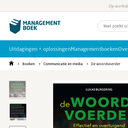
Op werkda
Uitdagingen + oplossingen
Managementboeken
Ove
Boeken
Communicatie en media
De woordvoerder