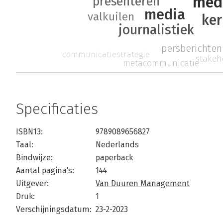
medi
presenteren
media
valkuilen
ke
journalistiek
persberichten
communicatiestrategie
stakeh
metacommunicatie
Specificaties
ISBN13:
9789089656827
Taal:
Nederlands
Bindwijze:
paperback
Aantal pagina's:
144
Uitgever:
Van Duuren Management
Druk:
1
Verschijningsdatum:
23-2-2023