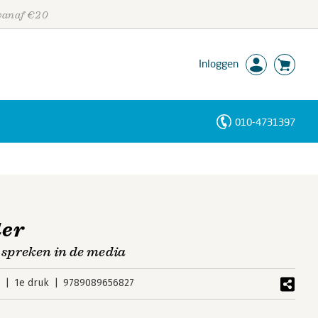
 vanaf €20
Inloggen
010-4731397
Personen
Trefwoorden
der
 spreken in de media
3
1e druk
9789089656827