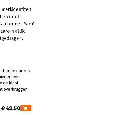
 merkidentiteit
lijk wordt
aat er een 'gap'
aarom altijd
itgedragen.
rinten de nadruk
 bieden een
e de kloof
nt overbruggen.
€ 42,50