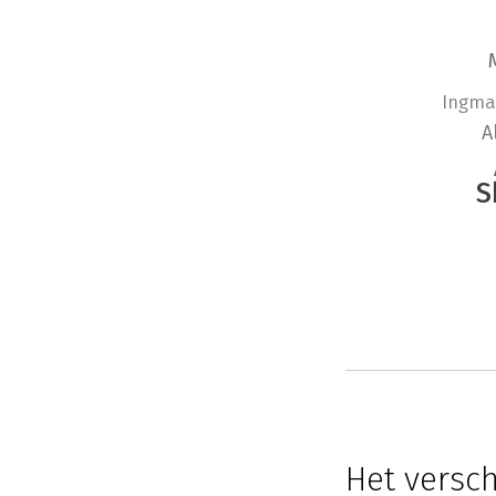
Ingma
A
S
Het versc