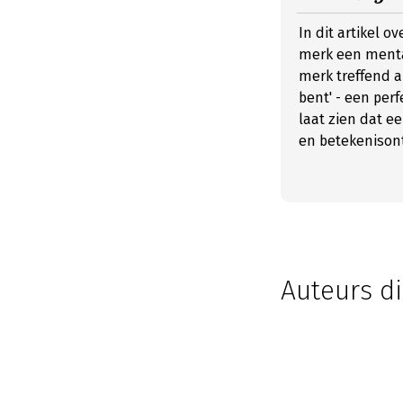
In dit artikel 
merk een mentaa
merk treffend al
bent' - een per
laat zien dat e
en betekenisont
Auteurs di