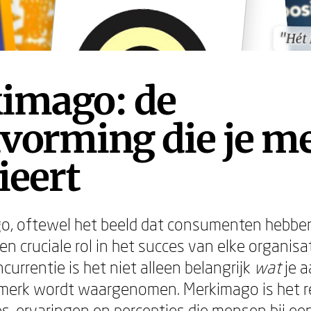
"Hét
"Hét
imago: de
vorming die je m
ieert
o, oftewel het beeld dat consumenten hebbe
en cruciale rol in het succes van elke organisat
currentie is het niet alleen belangrijk
wat
je a
merk wordt waargenomen. Merkimago is het r
ies, ervaringen en percepties die mensen bij ee