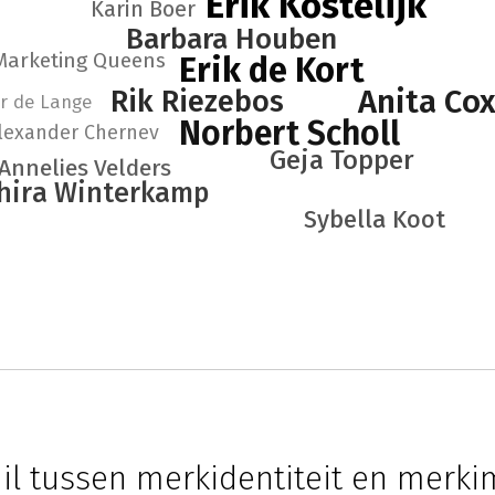
Erik Kostelijk
Karin Boer
Barbara Houben
Marketing Queens
Erik de Kort
Anita Co
Rik Riezebos
r de Lange
Norbert Scholl
lexander Chernev
Geja Topper
Annelies Velders
hira Winterkamp
Sybella Koot
hil tussen merkidentiteit en merk