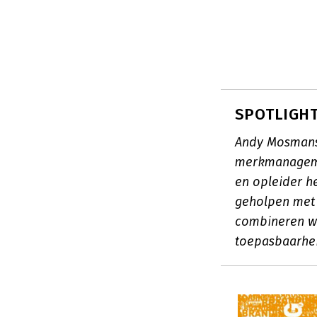
SPOTLIGHT
Andy Mosmans 
merkmanagemen
en opleider h
geholpen met 
combineren we
toepasbaarhe