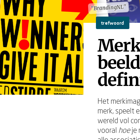
"BrandingNL"
"BrandingNL"
trefwoord
Merk
beeld
defin
Het merkimag
merk, speelt e
wereld vol con
vooral
hoe
je 
alle associat