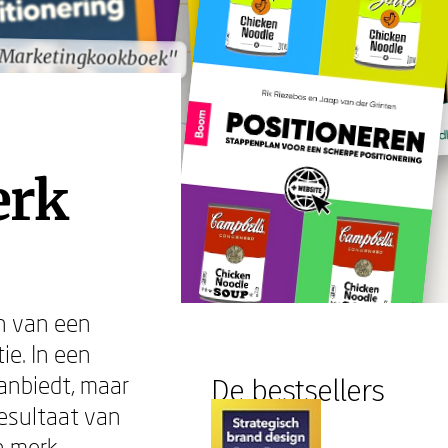
 Marketingkookboek"
 Marketingkookboek"
erk
n van een
ie. In een
anbiedt, maar
De bestsellers
esultaat van
n merk