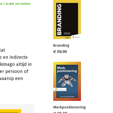
uis | Gratis verzonden
Branding
dat
€ 59,95
e en indirecte
kimago altijd in
per persoon of
 waarop een
Merkpositionering