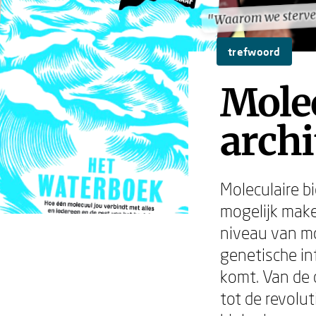
"Waarom we sterv
"Waarom we sterv
trefwoord
Molec
archi
Moleculaire b
mogelijk make
niveau van mo
genetische in
komt. Van de 
tot de revolu