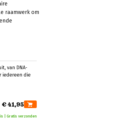
ire
ele raamwerk om
rende
it, van DNA-
r iedereen die
€ 41,95
is | Gratis verzonden