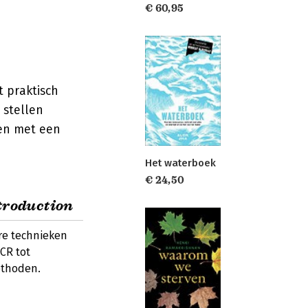
€ 60,95
t praktisch
 stellen
en met een
Het waterboek
€ 24,50
troduction
re technieken
CR tot
ethoden.