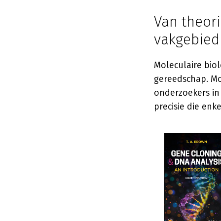
Van theori
vakgebie
Moleculaire biol
gereedschap. Mo
onderzoekers in
precisie die en