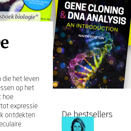
sboek biologie"
sboek biologie"
De
 die het leven
essen op het
t hoe
tot expressie
De bestsellers
ck ontdekten
eculaire