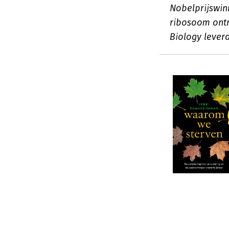
Nobelprijswin
ribosoom ontr
Biology leverd