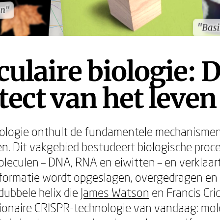
en"
en"
"Basi
"Basi
ulaire biologie: 
tect van het leven
iologie onthult de fundamentele mechanismen
n. Dit vakgebied bestudeert biologische proc
leculen – DNA, RNA en eiwitten – en verklaar
formatie wordt opgeslagen, overgedragen en 
dubbele helix die
James Watson
en Francis Cri
tionaire CRISPR-technologie van vandaag: mol