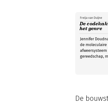
Freija van Duijne
De codekake
het genre
Jennifer Doudn
de moleculaire b
afweersysteem 
gereedschap, me
De bouwst