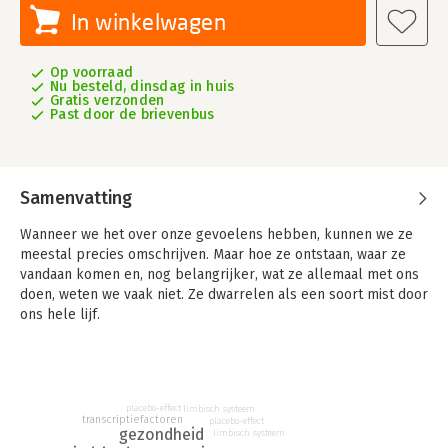
In winkelwagen
Op voorraad
Nu besteld, dinsdag in huis
Gratis verzonden
Past door de brievenbus
Samenvatting
Wanneer we het over onze gevoelens hebben, kunnen we ze
meestal precies omschrijven. Maar hoe ze ontstaan, waar ze
vandaan komen en, nog belangrijker, wat ze allemaal met ons
doen, weten we vaak niet. Ze dwarrelen als een soort mist door
ons hele lijf.
Het wordt echter steeds duidelijker dat gevoelens verbonden
zijn aan keiharde biochemie. Zij zijn niet alleen van invloed op
het ontstaan en verloop van ziekten, maar ook bepalend voor
de gezondheid en zelfs onze levensduur.
placebo-effect
limbisch systeem
transcriptiefactoren
placebo-effect
gezondheid
limbisch systeem
Pierre Capel legt aan de hand van uitgebreide studies op