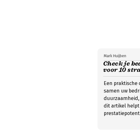
Mark Huijben
Check je be
voor 10 str
Een praktische 
samen uw bedri
duurzaamheid, v
dit artikel help
prestatiepotent