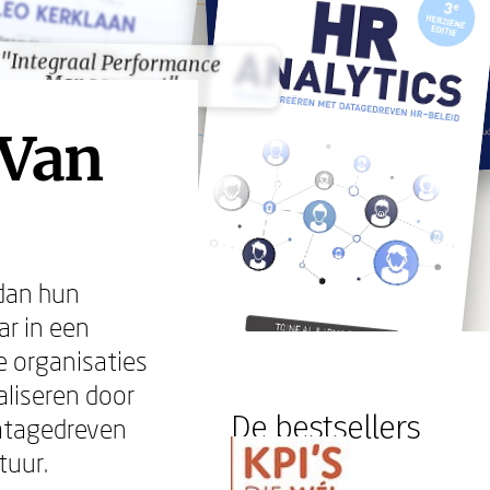
"Integraal Performance
"Integraal Performance
Management"
Management"
 Van
 dan hun
ar in een
e organisaties
aliseren door
De bestsellers
datagedreven
tuur.