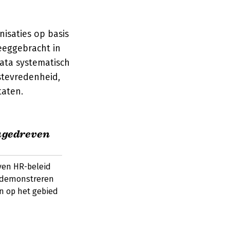
isaties op basis
eeggebracht in
ata systematisch
tevredenheid,
taten.
agedreven
ven HR-beleid
s demonstreren
en op het gebied