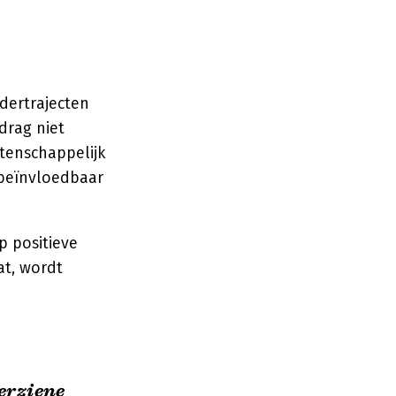
dertrajecten
drag niet
tenschappelijk
beïnvloedbaar
p positieve
at, wordt
erziene