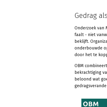
Gedrag als
Onderzoek van M
faalt - niet va
beklijft. Organ
onderbouwde op
door het te kop
OBM combineert 
bekrachtiging va
beloond wat goed
gedragsverander