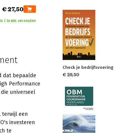
€ 27,50
is | Gratis verzonden
ament
Check je bedrijfsvoering
d dat bepaalde
€ 29,50
High Performance
 die universeel
terwijl een
PO's investeren
ch te