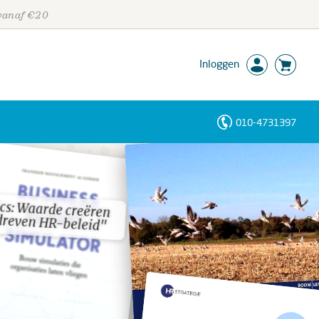
 vanaf €20
Inloggen
010-4731397
Personen
Trefwoorden
cs: Waarde creëren
cs: Waarde creëren
dreven HR-beleid"
dreven HR-beleid"