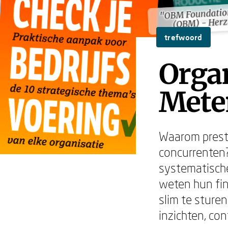
"OBM Foundatio
"OBM Foundatio
(OBM) - Herz
(OBM) - Herz
trefwoord
Organ
Mete
Waarom preste
concurrenten?
systematische
weten hun fina
slim te sture
inzichten, con