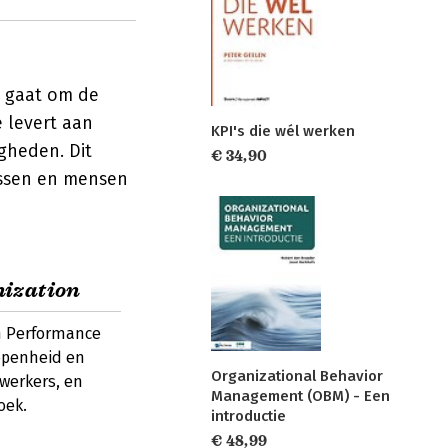
t gaat om de
 levert aan
KPI's die wél werken
gheden. Dit
€ 34,90
essen en mensen
ization
gh Performance
openheid en
Organizational Behavior
ewerkers, en
Management (OBM) - Een
oek.
introductie
€ 48,99