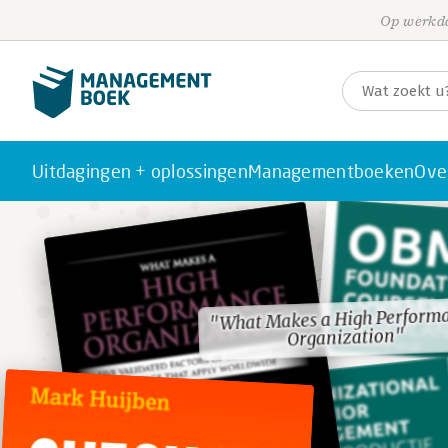
Op werkda
Uitdagingen + oplossingen
Managementboeken
Ove
"What Makes a High Perform
"What Makes a High Perform
Organization"
Organization"