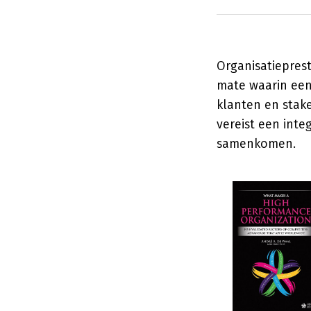
Organisatiepres
mate waarin een
klanten en stak
vereist een int
samenkomen.