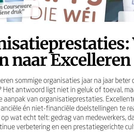
n Courseware
n Courseware
iene druk"
iene druk"
isatieprestaties:
n naar Excelleren
ren sommige organisaties jaar na jaar beter
 Het antwoord ligt niet in geluk of toeval, ma
 aanpak van organisatieprestaties. Excellent
nciële én niet-financiële doelstellingen te re
n op wat echt telt: gedrag van medewerkers, 
tinue verbetering en een prestatiegerichte cul