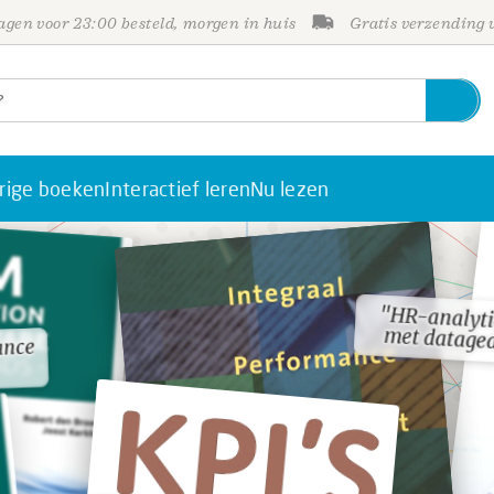
gen voor 23:00 besteld, morgen in huis
Gratis verzending
rige boeken
Interactief leren
Nu lezen
"HR-analyti
"HR-analyti
met datage
met datage
ance
ance