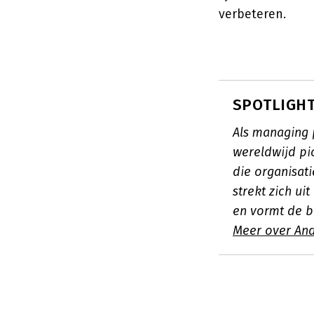
verbeteren.
SPOTLIGHT
Als managing 
wereldwijd pio
die organisat
strekt zich ui
en vormt de 
Meer over An