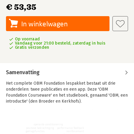
€ 53,35
In winkelwagen
Op voorraad
Vandaag voor 21:00 besteld, zaterdag in huis
Gratis verzonden
Samenvatting
Het complete OBM Foundation lespakket bestaat uit drie
onderdelen: twee publicaties en een app. Deze 'OBM
Foundation Courseware' en het studieboek, genaamd 'OBM, een
introductie' (den Broeder en Kerkhofs).
Deelnemers van een officieel geaccrediteerde OBM Foundation
Level opleiding krijgen bovendien toegang tot het online
leerplatform Knowingo.
operante conditionering
positieve bekrachtiging
performance feedback
gedragsfuncties
reinforcement
Deze OBM Foundation Courseware is in overeenstemming met