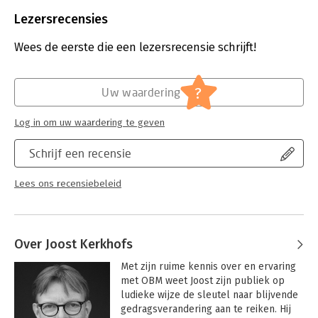
Aantal pagina's:
140
werkwijze, methode en managementfilosofie. Deze principes
Uitgever:
Van Haren Publishing B.V.
Lezersrecensies
zijn toepasbaar op een breed palet aan
Druk:
2
organisatievraagstukken, zoals het verbeteren van processen,
Verschijningsdatum:
13-2-2023
Wees de eerste die een lezersrecensie schrijft!
werkwijzen en waardestromen, vaker vertonen van veilig
gedrag en verbeteren van het welzijn van mensen in uw
Hoofdrubriek:
Algemeen management
organisatie.
Serie:
Courseware
?
Uw waardering
OBM geeft antwoord op de hoe-vraag als het gaat om
prestatieverbetering en het oplossen van
Log in om uw waardering te geven
gedragsvraagstukken. Het biedt leiders, managers en andere
beïnvloeder concrete, praktische en direct toepasbare
Schrijf een recensie
technieken voor het verbeteren van prestaties, motivatie en
werkplezier.
Lees ons recensiebeleid
Over Joost Kerkhofs
Met zijn ruime kennis over en ervaring 
met OBM weet Joost zijn publiek op 
ludieke wijze de sleutel naar blijvende 
gedragsverandering aan te reiken. Hij 