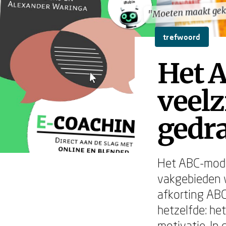
"Moeten maakt ge
"Moeten maakt ge
trefwoord
Het 
veelz
gedra
Het ABC-model
vakgebieden w
afkorting ABC
hetzelfde: he
motivatie. In