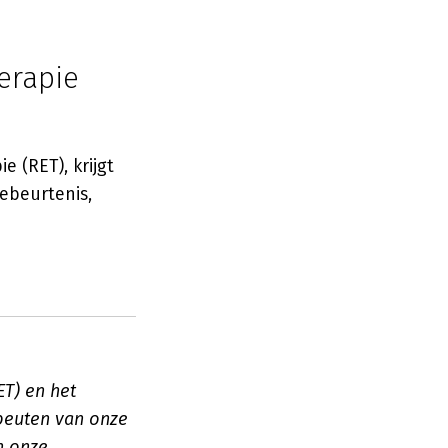
erapie
 (RET), krijgt
ebeurtenis,
ET) en het
peuten van onze
n onze