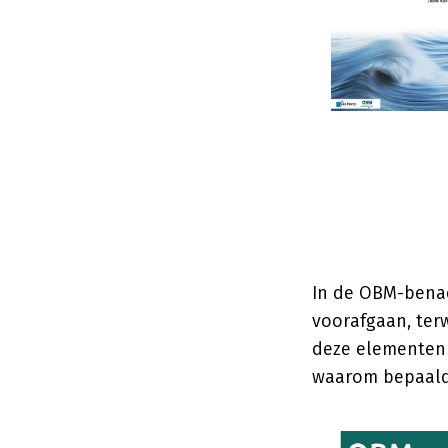
In de OBM-benad
voorafgaan, terw
deze elementen 
waarom bepaald 