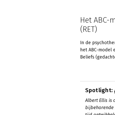
Het ABC-m
(RET)
In de psychothe
het ABC-model ee
Beliefs (gedach
Spotlight:
Albert Ellis i
bijbehorende 
tijd ontwikke