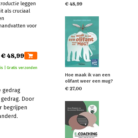
troductie
leggen
€ 48,99
t als cruciaal
en
 handvatten voor
€ 48,99
is | Gratis verzonden
Hoe maak ik van een
olifant weer een mug?
€ 27,00
e gedrag
t gedrag. Door
r begrijpen
anderd.