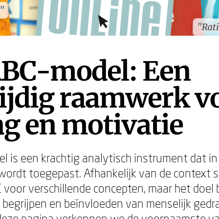
k"
k"
"Rat
"Rat
ABC-model: Een
ijdig raamwerk v
g en motivatie
 is een krachtig analytisch instrument dat in
ordt toegepast. Afhankelijk van de context s
 voor verschillende concepten, maar het doel b
t begrijpen en beïnvloeden van menselijk gedr
 deze pagina verkennen we de voornaamste va