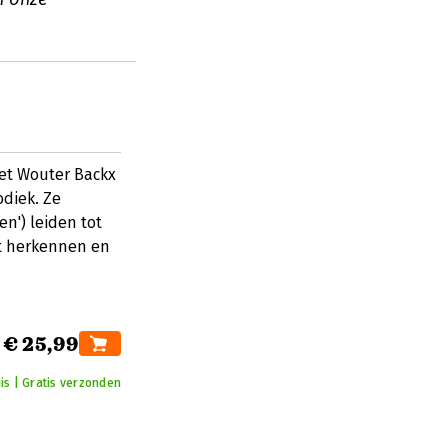
et Wouter Backx
diek. Ze
n') leiden tot
t herkennen en
€ 25,99
is | Gratis verzonden