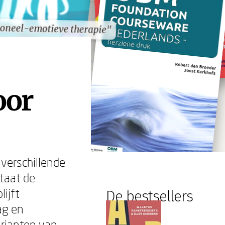
ioneel-emotieve therapie"
ioneel-emotieve therapie"
oor
 verschillende
taat de
lijft
De bestsellers
ag en
rianten van