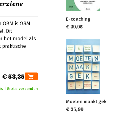
erziene
E-coaching
n OBM is
OBM
€ 39,95
l. Dit
n het model als
 praktische
€ 53,35
is | Gratis verzonden
Moeten maakt gek
€ 25,99