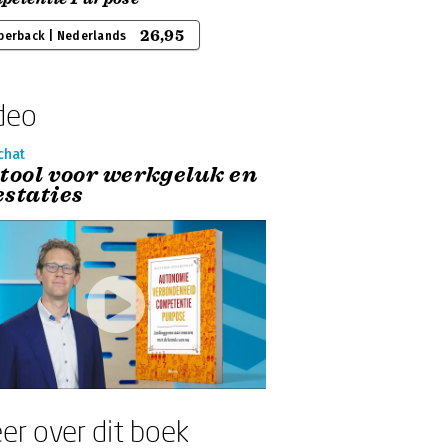
26,95
perback | Nederlands
deo
chat
 tool voor werkgeluk en
estaties
er over dit boek