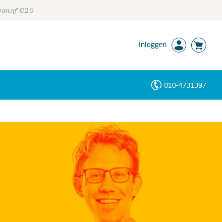
 vanaf €20
Inloggen
010-4731397
Personen
Trefwoorden