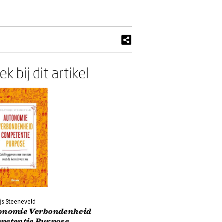
k bij dit artikel
js Steeneveld
onomie Verbondenheid
petentie Purpose