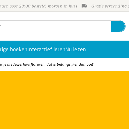
gen voor 23:00 besteld, morgen in huis
Gratis verzending
rige boeken
Interactief leren
Nu lezen
at je medewerkers floreren, dat is belangrijker dan ooit’