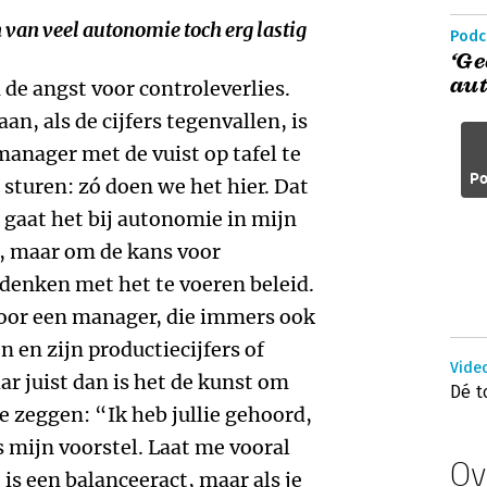
van veel autonomie toch erg lastig
Podc
‘G
au
 de angst voor controleverlies.
an, als de cijfers tegenvallen, is
manager met de vuist op tafel te
Po
 sturen: zó doen we het hier. Dat
s gaat het bij autonomie in mijn
d, maar om de kans voor
enken met het te voeren beleid.
 voor een manager, die immers ook
 en zijn productiecijfers of
Video
r juist dan is het de kunst om
Dé t
te zeggen: “Ik heb jullie gehoord,
s mijn voorstel. Laat me vooral
Ov
 is een balanceeract, maar als je