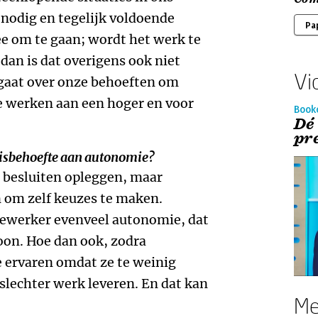
nodig en tegelijk voldoende
Pa
 om te gaan; wordt het werk te
dan is dat overigens ook niet
Vi
 gaat over onze behoeften om
te werken aan een hoger en voor
Book
Dé
pr
sisbehoefte aan autonomie?
n besluiten opleggen, maar
 om zelf keuzes te maken.
edewerker evenveel autonomie, dat
soon. Hoe dan ook, zodra
ervaren omdat ze te weinig
 slechter werk leveren. En dat kan
Me