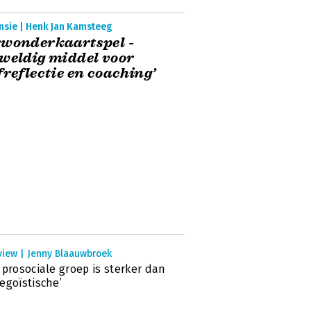
nsie | Henk Jan Kamsteeg
rwonderkaartspel -
weldig middel voor
freflectie en coaching’
view | Jenny Blaauwbroek
 prosociale groep is sterker dan
egoïstische’