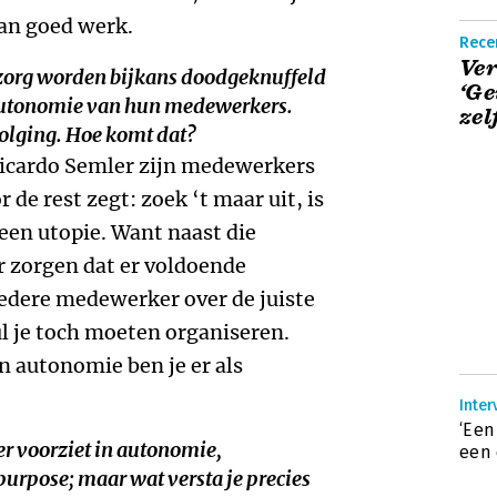
aan goed werk.
Rece
Ve
tzorg worden bijkans doodgeknuffeld
‘Ge
autonomie van hun medewerkers.
zel
olging. Hoe komt dat?
 Ricardo Semler zijn medewerkers
de rest zegt: zoek ‘t maar uit, is
een utopie. Want naast die
r zorgen dat er voldoende
edere medewerker over de juiste
l je toch moeten organiseren.
n autonomie ben je er als
Inter
‘Een
ter voorziet in autonomie,
een 
urpose; maar wat versta je precies