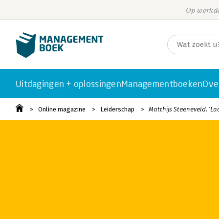
Op werkda
Uitdagingen + oplossingen
Managementboeken
Ove
Online magazine
Leiderschap
Matthijs Steeneveld: ‘La