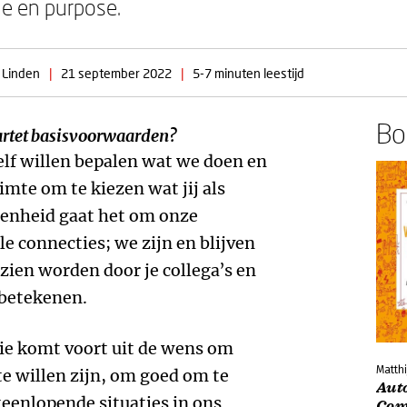
e en purpose.
 Linden
|
21 september 2022
|
5-7 minuten leestijd
Boe
wartet basisvoorwaarden?
lf willen bepalen wat we doen en
imte om te kiezen wat jij als
enheid gaat het om onze
e connecties; we zijn en blijven
ezien worden door je collega’s en
 betekenen.
ie komt voort uit de wens om
Matthi
te willen zijn, om goed om te
Aut
eenlopende situaties in ons
Com