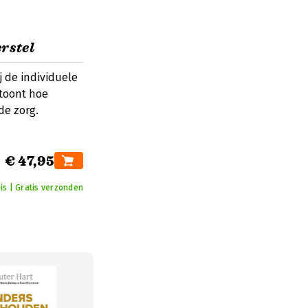
rstel
j de individuele
 toont hoe
de zorg.
€ 47,95
is | Gratis verzonden