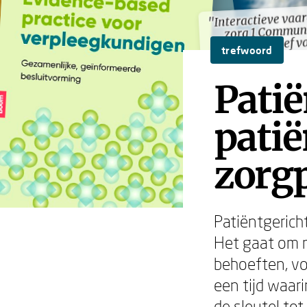
"Interactieve vaa
"Interactieve vaa
zorg 1 Communi
zorg 1 Communi
perspectief v
perspectief v
trefwoord
Patië
patië
zorg
Patiëntgerich
Het gaat om m
behoeften, vo
een tijd waar
de sleutel to