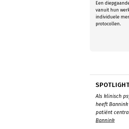
Een diepgaande
vanuit hun werk
individuele men
protocollen.
SPOTLIGHT:
Als klinisch p
heeft Bannink
patiënt centr
Bannink