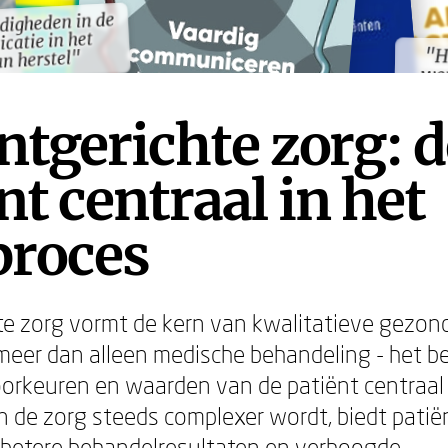
rdigheden in de
rdigheden in de
catie in het
catie in het
"H
we
"H
we
an herstel"
an herstel"
ntgerichte zorg: d
nt centraal in het
proces
te zorg vormt de kern van kwalitatieve gezon
eer dan alleen medische behandeling - het b
orkeuren en waarden van de patiënt centraal s
in de zorg steeds complexer wordt, biedt patië
t betere behandelresultaten en verhoogde