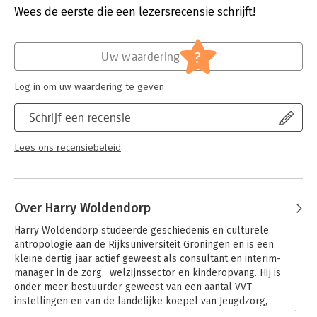
organisatie van zorg’ - een serie managementboeken die vanuit
Verschijningsdatum:
23-9-2019
Wees de eerste die een lezersrecensie schrijft!
verschillende invalshoeken en vakgebieden kijkt naar de
manier waarop wij zorg vormgeven, nu en in de toekomst.
Hoofdrubriek:
Algemeen management
?
Uw waardering
Log in om uw waardering te geven
Schrijf een recensie
Lees ons recensiebeleid
Over Harry Woldendorp
Harry Woldendorp studeerde geschiedenis en culturele 
antropologie aan de Rijksuniversiteit Groningen en is een 
kleine dertig jaar actief geweest als consultant en interim-
manager in de zorg,  welzijnssector en kinderopvang. Hij is 
onder meer bestuurder geweest van een aantal VVT 
instellingen en van de landelijke koepel van Jeugdzorg, 
Welzijn en Kinderopvang.  Hij is mede oprichter van InfraVitaal 