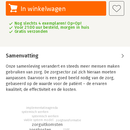
In winkelwagen
Nog slechts 4 exemplaren! Op=Op!
Voor 21:00 uur besteld, morgen in huis
Gratis verzonden
Samenvatting
Onze samenleving verandert en steeds meer mensen maken
gebruiken van zorg. De zorgsector zal zich hieraan moeten
aanpassen. Daarvoor is een goed beeld nodig van de zorg,
gebaseerd op de waarde voor de patiënt – de ervaren
kwaliteit, de effectiviteit en de kosten.
Wat is de waarde van zorg? Dat is de vraag die centraal staat in
dit boek. Met het antwoord op deze vraag kunnen
implementatieagenda
zorgorganisaties processen beter inrichten en meer waarde
systemisch werken
systemisch werken
creëren voor de patiënt. Die is immers het uitgangspunt van
viable system model
zorgtransformatie
waardegedreven zorg. De grondlegger van deze visie, Michael
zorguitkomsten
Porter, heeft in 2017 een agenda voor Nederland opgesteld.
zorgkosten
zorg