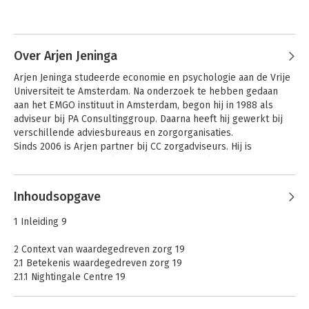
dat gericht is op automatisering van de gebouwde omgeving.
Andere boeken door Harry
Woldendorp
Over Arjen Jeninga
Arjen Jeninga studeerde economie en psychologie aan de Vrije 
Universiteit te Amsterdam. Na onderzoek te hebben gedaan 
aan het EMGO instituut in Amsterdam, begon hij in 1988 als 
adviseur bij PA Consultinggroup. Daarna heeft hij gewerkt bij 
verschillende adviesbureaus en zorgorganisaties.

Sinds 2006 is Arjen partner bij CC zorgadviseurs. Hij is 
gefascineerd door de kenmerken van complexe organisaties 
en de invloed daarvan op management en professionals. Deze 
Andere boeken door Arjen Jeninga
nieuwsgierigheid ontstond al tijdens zijn studie: werkzaam op 
Inhoudsopgave
de SEH van het VU Medisch Centrum was de impact van 
teamwork op het leven van de patiënt merkbaar en zichtbaar. 
De ontwikkeling
Het huis van de
1 Inleiding 9
naar duurzame
professionele
Als adviseur en manager heeft Arjen in alle sectoren van de 
ouderenzorg
zeggenschap
gezondheidszorg de effecten van de systeemcomplexiteit 
2 Context van waardegedreven zorg 19
ervaren. Zijn interesse in de cybernetica is de afgelopen tien 
2.1 Betekenis waardegedreven zorg 19
jaar geleidelijk gegroeid. Vraagstukken in een complexe 
2.1.1 Nightingale Centre 19
omgeving hebben een gebalanceerde en subtiele manier van 
2.1.2 Martini Klinik – Prostaatkankercentrum in Duitsland 21
kijken nodig. Iets dat de cybernetische systeemleer van 
2.2 Dit is waardegedreven zorg 22