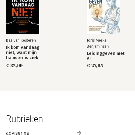
6.6 Van transformatie tot implementatie 100
7 Implementatieagenda waardegedreven zorg 101
7.1 Implementatieagenda 104
8 Samenvatting 111
Bas van Kesteren
Joris Merks-
Benjaminsen
Ik kom vandaag
Nawoord 115
niet, want mijn
Leidinggeven met
Literatuur 117
hamster is ziek
AI
Auteurs 123
€ 32,99
€ 27,95
Rubrieken
advisering