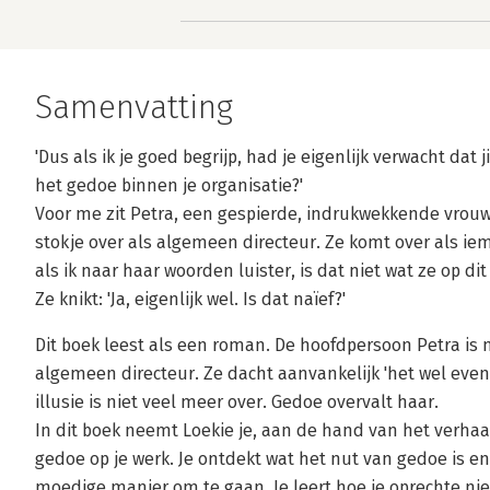
Samenvatting
'Dus als ik je goed begrijp, had je eigenlijk verwacht da
het gedoe binnen je organisatie?'
Voor me zit Petra, een gespierde, indrukwekkende vrouw
stokje over als algemeen directeur. Ze komt over als ie
als ik naar haar woorden luister, is dat niet wat ze op d
Ze knikt: 'Ja, eigenlijk wel. Is dat naïef?'
Dit boek leest als een roman. De hoofdpersoon Petra is
algemeen directeur. Ze dacht aanvankelijk 'het wel even t
illusie is niet veel meer over. Gedoe overvalt haar.
In dit boek neemt Loekie je, aan de hand van het verhaa
gedoe op je werk. Je ontdekt wat het nut van gedoe is 
moedige manier om te gaan. Je leert hoe je oprechte nie