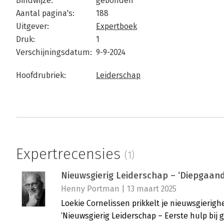
Bindwijze:
gebonden
Aantal pagina's:
188
Uitgever:
Expertboek
Druk:
1
Verschijningsdatum:
9-9-2024
Hoofdrubriek:
Leiderschap
Expertrecensies
(1)
Nieuwsgierig Leiderschap – ‘Diepgaand
Henny Portman | 13 maart 2025
Loekie Cornelissen prikkelt je nieuwsgierigh
‘Nieuwsgierig Leiderschap – Eerste hulp bij 