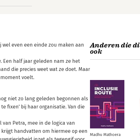
Anderen die di
t jij wel even een einde zou maken aan
ook
. Een half jaar geleden nam ze het
mand die precies weet wat ze doet. Maar
it moment voelt.
 nog niet zo lang geleden begonnen als
e fixen' bij haar organisatie. Van die
l van Petra, mee in de logica van
en krijgt handvatten om hiermee op een
Madhu Mathoera
uwsgierigheid inzet als tegengif voor