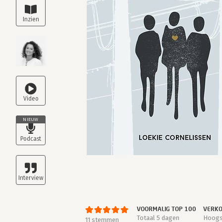
NIEUW
VOORMALIG TOP 100
VERKO
Totaal 5 dagen
Hoogst
11 stemmen