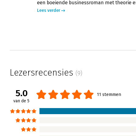
een boeiende businessroman met theorie en
Lees verder
Lezersrecensies
(9)
5.0
11 stemmen
van de 5