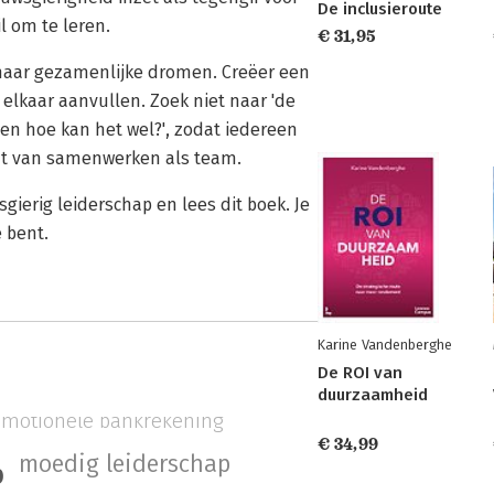
De inclusieroute
l om te leren.
€ 31,95
e naar gezamenlijke dromen. Creëer een
elkaar aanvullen. Zoek niet naar 'de
t en hoe kan het wel?', zodat iedereen
acht van samenwerken als team.
gierig leiderschap en lees dit boek. Je
e bent.
Karine Vandenberghe
De ROI van
duurzaamheid
emotionele bankrekening
€ 34,99
moedig leiderschap
p