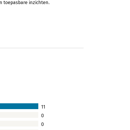
 toepasbare inzichten.
11
0
0