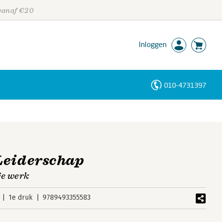
 vanaf €20
Inloggen
010-4731397
Personen
Trefwoorden
Leiderschap
je werk
1e druk
9789493355583