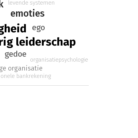
k
levende systemen
emoties
gheid
ego
rig leiderschap
gedoe
organisatiepsychologie
ge organisatie
ionele bankrekening