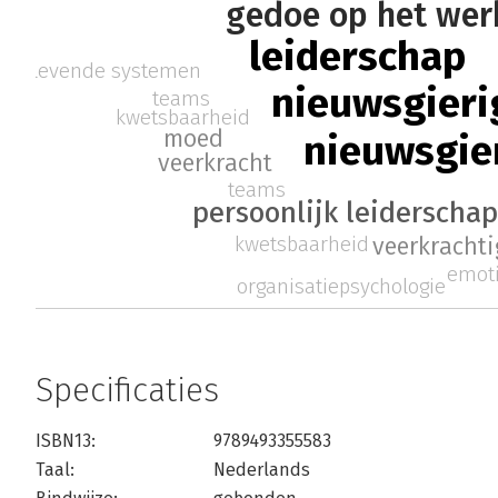
gedoe op het wer
leiderschap
levende systemen
nieuwsgieri
teams
kwetsbaarheid
moed
nieuwsgie
veerkracht
teams
persoonlijk leiderschap
kwetsbaarheid
veerkrachti
emot
organisatiepsychologie
Specificaties
ISBN13:
9789493355583
Taal:
Nederlands