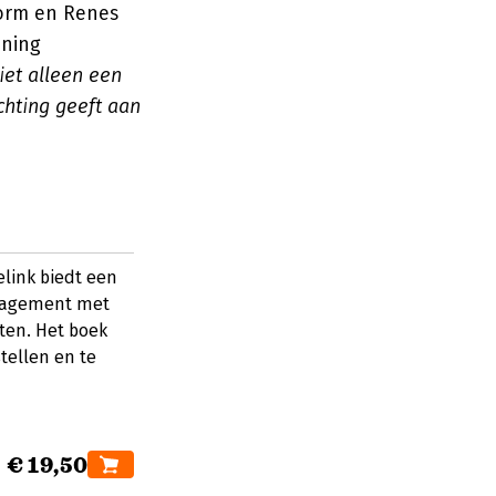
torm en Renes
nning
iet alleen een
chting geeft aan
link biedt een
nagement met
ten. Het boek
tellen en te
€ 19,50