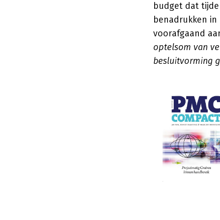
budget dat tijd
benadrukken in 
voorafgaand aan 
optelsom van ver
besluitvorming g