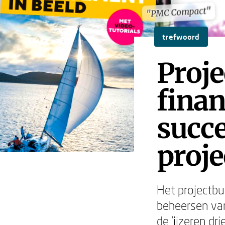
"PMC Compact"
"PMC Compact"
trefwoord
Proje
fina
succ
proj
Het projectbu
beheersen van
de 'ijzeren d