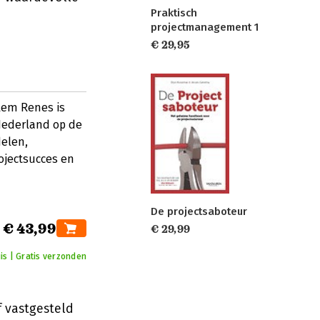
Praktisch
projectmanagement 1
€ 29,95
lem Renes is
Nederland op de
delen,
rojectsucces en
De projectsaboteur
€ 43,99
€ 29,99
is | Gratis verzonden
 vastgesteld