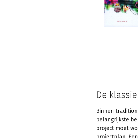
De klassi
Binnen traditio
belangrijkste b
project moet wo
projectplan. Ee