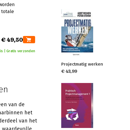
 worden
 totale
€ 49,50
is | Gratis verzonden
Projectmatig werken
€ 43,99
ten
een van de
waarbinnen het
derdeel van het
n waardevolle