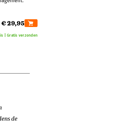
anagement.
€ 29,95
is | Gratis verzonden
n
dens de