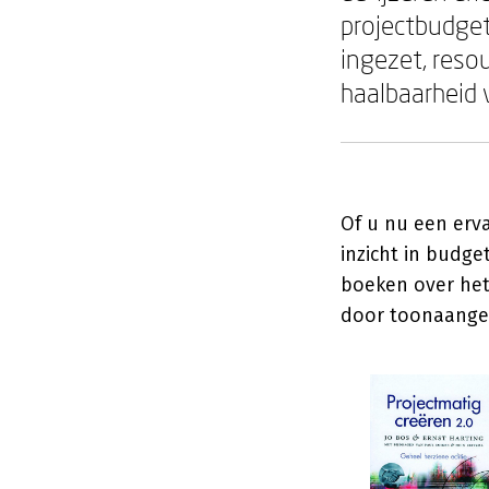
projectbudget
ingezet, reso
haalbaarheid 
Of u nu een erv
inzicht in budge
boeken over het
door toonaangev