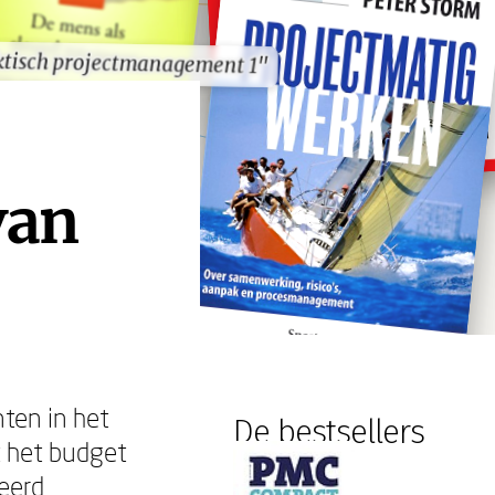
ktisch projectmanagement 1"
ktisch projectmanagement 1"
van
ten in het
De bestsellers
t het budget
eerd