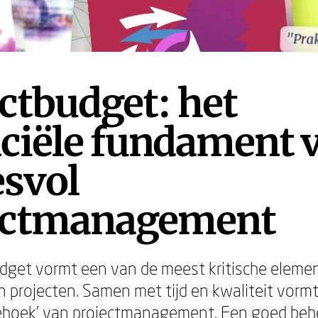
"Pra
"Pra
ctbudget: het
nciële fundament 
esvol
ectmanagement
dget vormt een van de meest kritische elemen
 projecten. Samen met tijd en kwaliteit vorm
riehoek' van projectmanagement. Een goed beh