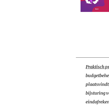
Praktisch 
budgetbehee
plaatsvindt
bijsturing 
eindafreke