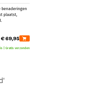
e benaderingen
t plaatst,
d.
€ 69,95
is | Gratis verzonden
d'