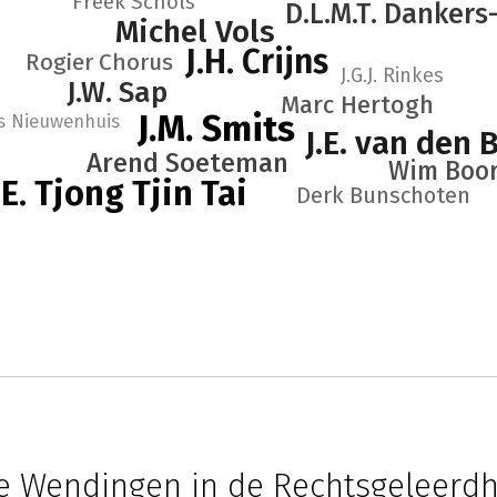
Freek Schols
D.L.M.T. Danker
Michel Vols
J.H. Crijns
Rogier Chorus
J.G.J. Rinkes
J.W. Sap
Marc Hertogh
J.M. Smits
s Nieuwenhuis
J.E. van den 
Arend Soeteman
Wim Boo
.E. Tjong Tjin Tai
Derk Bunschoten
e Wendingen in de Rechtsgeleerd