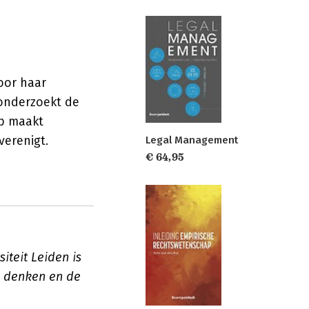
oor haar
 onderzoekt de
ap maakt
verenigt.
Legal Management
€ 64,95
iteit Leiden is
h denken en de