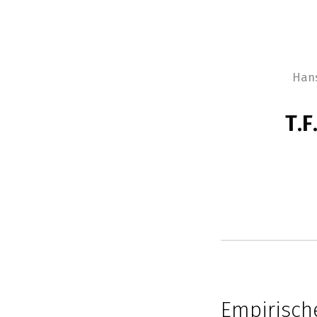
Han
T.F
Empirisch