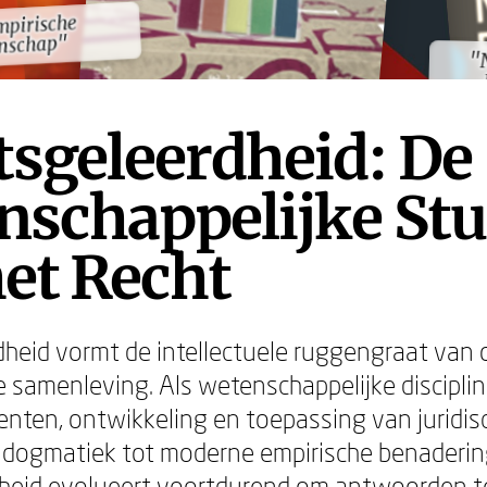
mpirische
mpirische
nschap"
nschap"
"
"
sgeleerdheid: De
nschappelijke Stu
et Recht
heid vormt de intellectuele ruggengraat van
 samenleving. Als wetenschappelijke discipli
enten, ontwikkeling en toepassing van juridi
 dogmatiek tot moderne empirische benaderin
dheid evolueert voortdurend om antwoorden t