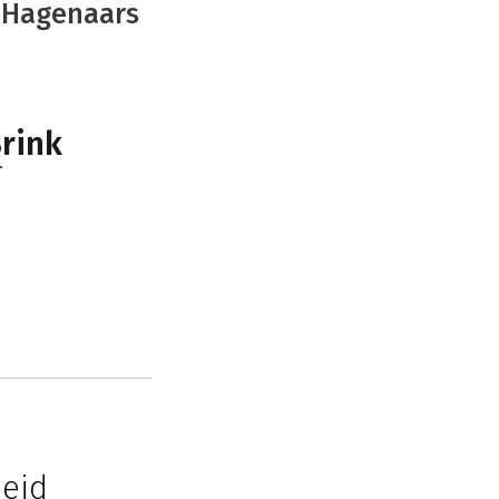
s-Hagenaars
Brink
r
heid