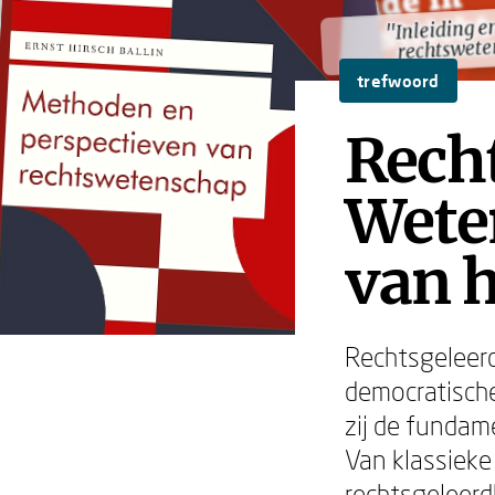
"Inleiding e
"Inleiding e
rechtswete
rechtswete
trefwoord
Recht
Wete
van h
Rechtsgeleerd
democratische
zij de fundam
Van klassieke
rechtsgeleer