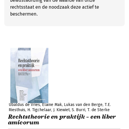
bewustwording van de waarde van onze
rechtsstaat en de noodzaak deze actief te
beschermen.
Ubaldus de Vries
Elaine Mak
Lukas van den Berge
T.E.
Riesthuis
H. Tigchelaar
J. Kiewiet
S. Burri
T. de Sterke
Rechtstheorie en praktijk – een liber
amicorum