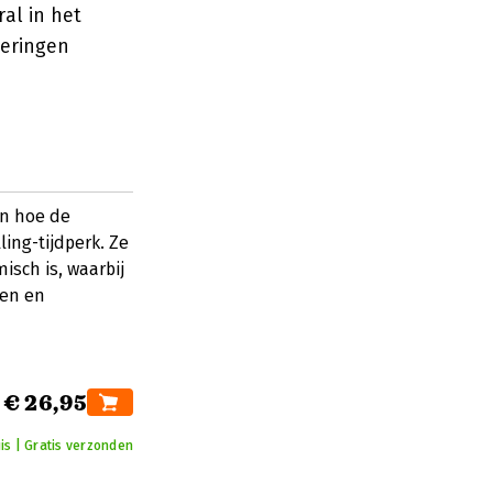
al in het
deringen
en hoe de
ling-tijdperk. Ze
isch is, waarbij
men en
€ 26,95
is | Gratis verzonden