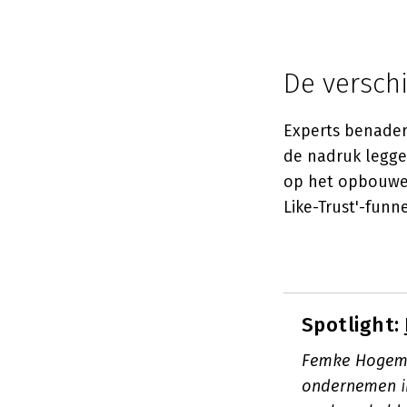
De versch
Experts benader
de nadruk legge
op het opbouwe
Like-Trust'-fun
Spotlight:
Femke Hogema
ondernemen in