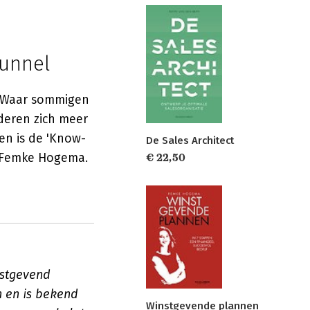
funnel
. Waar sommigen
deren zich meer
n is de 'Know-
De Sales Architect
h Femke Hogema.
€ 22,50
nstgevend
n en is bekend
Winstgevende plannen