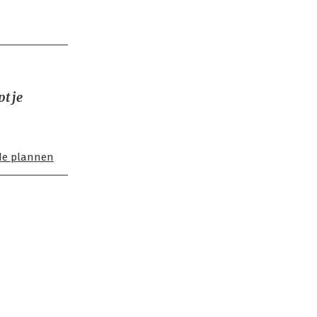
t je
de plannen