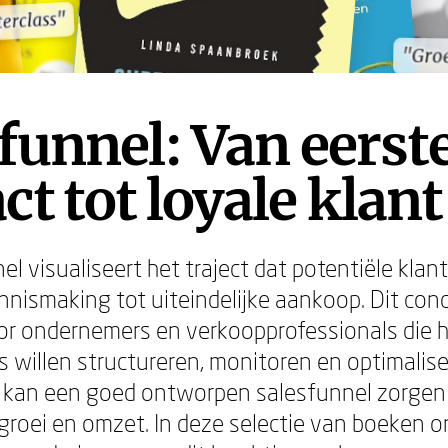
terclass"
terclass"
"Groe
"Groe
funnel: Van eerst
ct tot loyale klant
el visualiseert het traject dat potentiële kla
nnismaking tot uiteindelijke aankoop. Dit conc
or ondernemers en verkoopprofessionals die 
 willen structureren, monitoren en optimaliser
n kan een goed ontworpen salesfunnel zorgen
groei en omzet. In deze selectie van boeken o