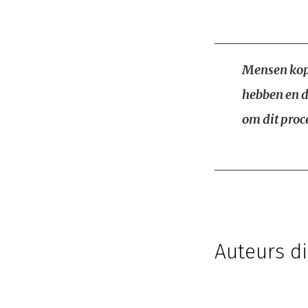
Mensen kop
hebben en d
om dit proc
Auteurs di