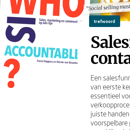
"Social selling mas
"Social selling mas
trefwoord
Sales
conta
Een salesfunn
van eerste ke
essentieel vo
verkoopproces
juiste hande
voorspelbare 