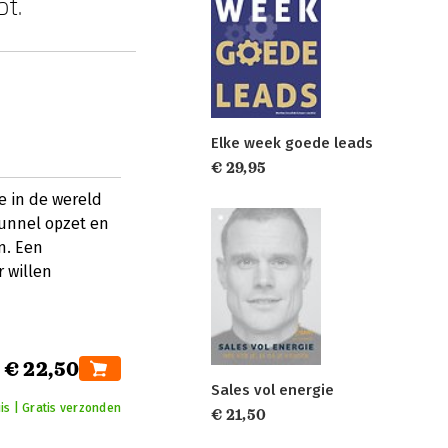
pt.
Elke week goede leads
€ 29,95
e in de wereld
 funnel opzet en
n. Een
r willen
€ 22,50
Sales vol energie
is | Gratis verzonden
€ 21,50