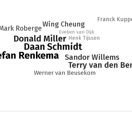
Franck Kupp
Wing Cheung
Mark Roberge
Evelien van Dijk
Donald Miller
Henk Tijssen
Daan Schmidt
efan Renkema
Sandor Willems
Terry van den B
Werner van Beusekom