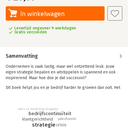
In winkelwagen
Levertijd ongeveer 9 werkdagen
Gratis verzonden
Samenvatting
Ondernemen is vaak lastig, maar wel ontzettend leuk. Jouw
eigen strategie bepalen en uitstippelen is spannend en ook
inspirerend. Maar hoe doe je dat succesvol?
Dit boek helpt jou en je bedrijf harder te groeien dan ooit. Het
merendeel van de ondernemers en managers wil hun bedrijf
laten groeien. En toch groeit het gros niet. Ook vóór de COVID-
19 crisis hadden de meeste bedrijven het al vreselijk lastig om
sales en marketing integratie
structureel te groeien. Ze lopen tegen tal van issues aan en
bedrijfscontinuïteit
hebben geen pasklaar antwoord hoe deze aan te pakken. Er is
salesfunnel
klantgerichtheid
geen duidelijk beeld of beleid hoe het bedrijf structureel kan
strategie
crisis
blijven groeien. Met alle gevolgen van dien.