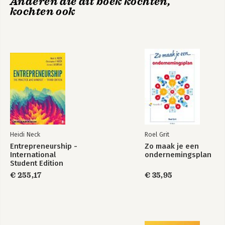
Anderen die dit boek kochten,
kochten ook
Dankwoord 329
Literatuur en overige bronnen 331
Heidi Neck
Roel Grit
Entrepreneurship -
Zo maak je een
International
ondernemingsplan
Student Edition
€ 255,17
€ 35,95