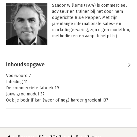
Sandor Willems (1974) is commercieel 
adviseur en trainer bij het door hem 
opgerichte Blue Pepper. Met zijn 
jarenlange internationale sales- en 
marketingervaring, zijn eigen modellen, 
methodieken en aanpak helpt hij 
organisaties, groot en klein, om 
structureel commercieel beter te 
worden en te blijven. Hij helpt jou, 
onder andere met zijn boek Groei 
Inhoudsopgave
harder dan ooit, om harder te groeien 
dan ooit. Wil je weten wat Sandor voor 
Voorwoord 7
jou of je bedrijf kan betekenen? Neem 
Inleiding 11
voor meer informatie contact op via 
De commerciële fabriek 19
www.bluepepper.blue of via 
Jouw groeimodel 37
info@bluepepper.blue
Ook je bedrijf kan (weer of nog) harder groeien! 137
Sales effectiviteit, het Sales Model 143
Marketing in 5 stappen 221
Commerciële vaardigheden 257
Afsluiting 317
Verantwoording 323
Over de schrijver 325