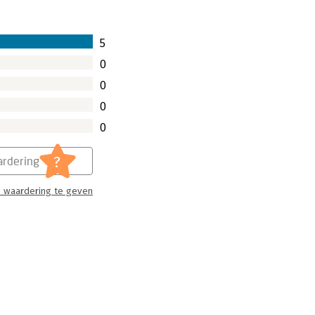
5
0
0
0
0
?
rdering
 waardering te geven