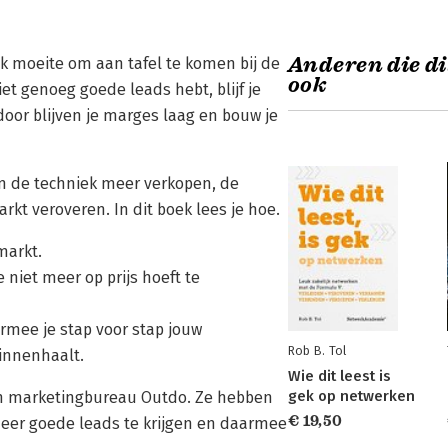
Anderen die di
moeite om aan tafel te komen bij de
ook
et genoeg goede leads hebt, blijf je
rdoor blijven je marges laag en bouw je
in de techniek meer verkopen, de
rkt veroveren. In dit boek lees je hoe.
markt.
e niet meer op prijs hoeft te
rmee je stap voor stap jouw
Rob B. Tol
innenhaalt.
Wie dit leest is
gek op netwerken
van marketingbureau Outdo. Ze hebben
€ 19,50
er goede leads te krijgen en daarmee