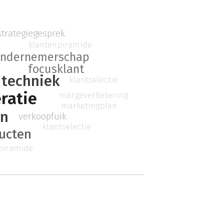
strategiegesprek
klantenpiramide
ndernemerschap
focusklant
techniek
klantselectie
ratie
margeverbetering
marketingplan
en
verkoopfuik
klantselectie
ucten
piramide