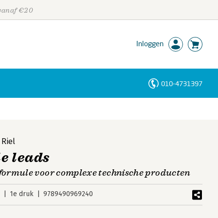
 vanaf €20
Inloggen
010-4731397
Personen
Trefwoorden
 Riel
e leads
ormule voor complexe technische producten
9
1e druk
9789490969240