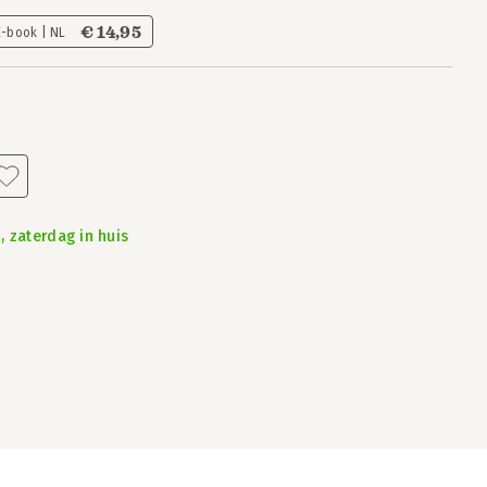
€ 14,95
E-book | NL
, zaterdag in huis