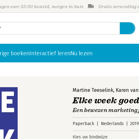
gen voor 23:00 besteld, morgen in huis
Gratis verzending
rige boeken
Interactief leren
Nu lezen
Martine Teeselink
,
Karen van
Elke week goed
Een bewezen marketingf
Paperback
Nederlands
201
Kies uw bindwijze