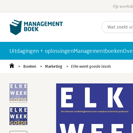
Op werkda
Uitdagingen + oplossingen
Managementboeken
Ove
Boeken
Marketing
Elke week goede leads