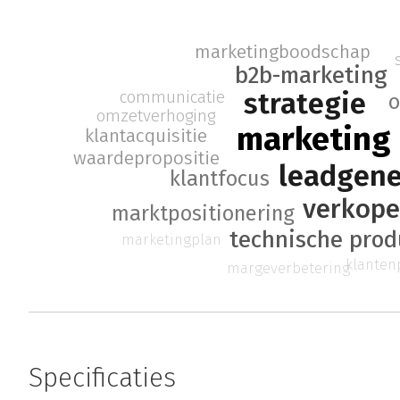
marketingboodschap
b2b-marketing
strategie
communicatie
o
omzetverhoging
marketing
klantacquisitie
waardepropositie
leadgene
klantfocus
verkop
marktpositionering
technische prod
marketingplan
klanten
margeverbetering
Specificaties