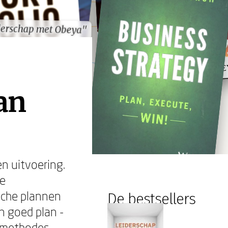
derschap met Obeya"
derschap met Obeya"
an
n uitvoering.
he
sche plannen
De bestsellers
n goed plan -
 methodes,