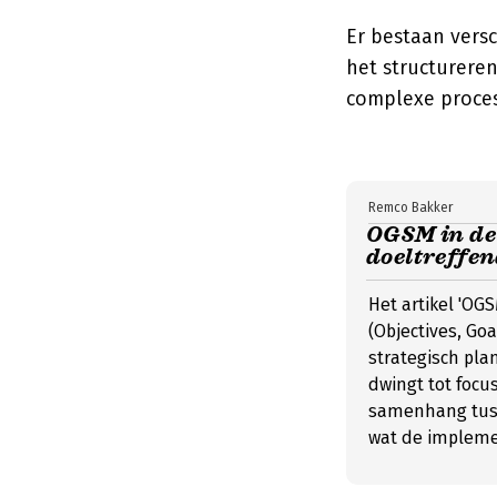
Er bestaan vers
het structurere
complexe proces 
Remco Bakker
OGSM in de 
doeltreffen
Het artikel 'OG
(Objectives, Go
strategisch pla
dwingt tot focu
samenhang tuss
wat de implemen