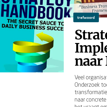
"Business Tra
"Business Tra
Framew
Framew
trefwoord
Strat
Impl
naar 
Veel organisa
Onderzoek to
transformatie
naar concrete
het vraagt om