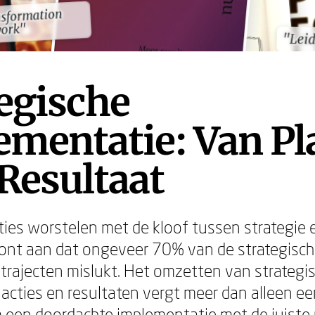
nsformation
nsformation
ork"
ork"
"Lei
"Lei
egische
ementatie: Van Pl
Resultaat
ties worstelen met de kloof tussen strategie e
ont aan dat ongeveer 70% van de strategisc
trajecten mislukt. Het omzetten van strategi
 acties en resultaten vergt meer dan alleen ee
 een doordachte implementatie met de juiste