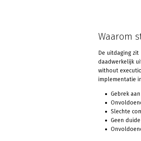
Waarom st
De uitdaging zit
daadwerkelijk ui
without execution
implementatie i
Gebrek aan 
Onvoldoend
Slechte co
Geen duide
Onvoldoend