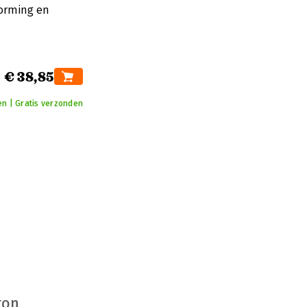
vorming en
€ 38,85
n | Gratis verzonden
ron