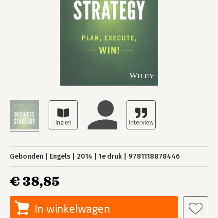
Gebonden
Engels
2014
1e druk
9781118878446
€ 38,85
In winkelwagen