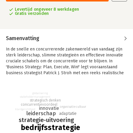
Levertijd ongeveer 8 werkdagen
Gratis verzonden
Samenvatting
In de snelle en concurrerende zakenwereld van vandaag zijn
sterk leiderschap, slimme strategieën en effectieve innovatie
cruciale schakels om de concurrentie voor te blijven. In
'Business Strategy: Plan, Execute, Win!' legt vooraanstaand
business strategist Patrick J. Stroh met een reeks realistische
verhalen aan de lezer uit hoe je een plan creëert en realiseert
en de resultaten exact kunt meten.
globalisering
"I wholeheartedly agree with Patrick Stroh: Good leaders
stakeholdermanagement
understand strategy and good strategists need to be good
strategisch denken
concurrentievoordeel
leaders. Make this book a strategic tool for improving your
organisatiecultuur
innovatie
klantgerichtheid
business strategy." — Harvey Mackay, author of the #1 New York
leiderschap
adaptatie
Times bestseller Swim With The Sharks Without Being Eaten
strategie-uitvoering
Alive
bedrijfsstrategie