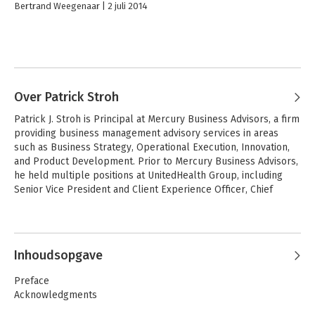
Bertrand Weegenaar
2 juli 2014
Over Patrick Stroh
Patrick J. Stroh is Principal at Mercury Business Advisors, a firm 
providing business management advisory services in areas 
such as Business Strategy, Operational Execution, Innovation, 
and Product Development. Prior to Mercury Business Advisors, 
he held multiple positions at UnitedHealth Group, including 
Senior Vice President and Client Experience Officer, Chief 
Strategy and Innovation Officer, Senior Vice President Business 
Strategy, President Consumer Health Products, and Senior 
Director of Enterprise Risk Management.
Inhoudsopgave
Preface
Acknowledgments