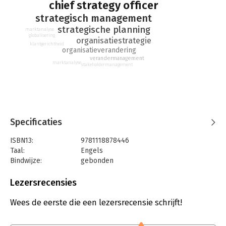
chief strategy officer
strategisch management
strategische planning
marktanalyse
globalisering
organisatiestrategie
klantgerichtheid
organisatieverandering
verandermanagement
marktanalyse
stakeholdermanagement
Specificaties
ISBN13:
9781118878446
Taal:
Engels
Bindwijze:
gebonden
Aantal pagina's:
174
Uitgever:
John Wiley & Sons
Lezersrecensies
Druk:
1
Verschijningsdatum:
20-5-2014
Wees de eerste die een lezersrecensie schrijft!
Hoofdrubriek:
Strategisch management