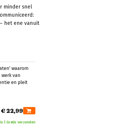
r minder snel
ecommuniceerd:
— het ene vanuit
raten' waarom
t werk van
ntie en pleit
€ 22,99
is | Gratis verzonden