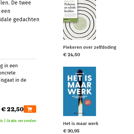
elen. De twee
 een
cidale gedachten
Piekeren over zelfdoding
€ 24,50
ng in een
oncrete
isgaat in de
€ 22,50
is | Gratis verzonden
Het is maar werk
€ 30,95