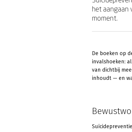
het aangaan v
moment.
De boeken op de
invalshoeken: al
van dichtbij me
inhoudt — en wa
Bewustwor
Suïcidepreventie