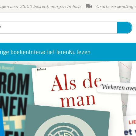
gen voor 23:00 besteld, morgen in huis
Gratis verzending
rige boeken
Interactief leren
Nu lezen
"Piekeren ove
"Piekeren ove