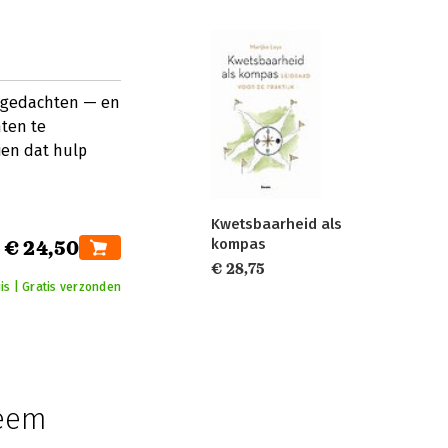
e gedachten — en
ten te
ien dat hulp
Kwetsbaarheid als
kompas
€ 24,50
€ 28,75
is | Gratis verzonden
leem