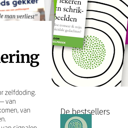
de man verliest"
de man verliest"
ering
r zelfdoding.
 — van
nkomen, van
De bestsellers
en.
 van signalen,