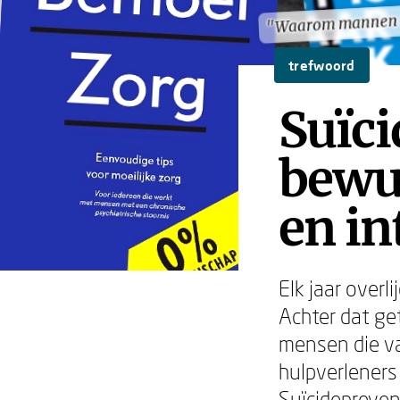
"Waarom mannen n
"Waarom mannen n
trefwoord
Suïci
bewu
en in
Elk jaar over
Achter dat ge
mensen die va
hulpverleners
Suïcidepreven