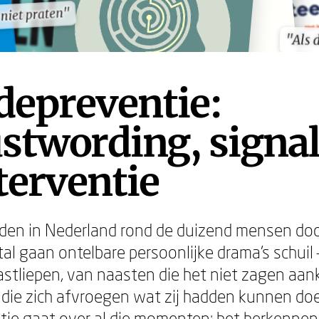
iet praten"
iet praten"
"Als 
"Als 
depreventie:
stwording, signal
terventie
lijden in Nederland rond de duizend mensen doo
tal gaan ontelbare persoonlijke drama's schuil
stliepen, van naasten die het niet zagen aa
 die zich afvroegen wat zij hadden kunnen do
tie gaat over al die momenten: het herkennen