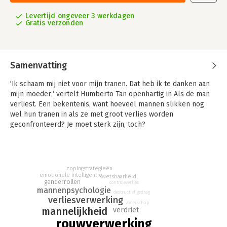
Levertijd ongeveer 3 werkdagen
Gratis verzonden
Samenvatting
‘Ik schaam mij niet voor mijn tranen. Dat heb ik te danken aan
mijn moeder,’ vertelt Humberto Tan openhartig in Als de man
verliest. Een bekentenis, want hoeveel mannen slikken nog
wel hun tranen in als ze met groot verlies worden
geconfronteerd? Je moet sterk zijn, toch?
De ervaring leert dat mannen vaak anders omgaan met groot
verdriet dan vrouwen. Die zijn geneigd tot praten, ze zoeken
steun bij elkaar of hulp bij een psycholoog. Voor een man is
copingstrategieën
niets zo frustrerend als het verlies van controle. Menig man
emotionele intelligentie
kwetsbaarheid
valt terug op destructief gedrag. Isolement ligt op de loer, met
genderrollen
controleverlies
mannenpsychologie
suïcide als uiterste consequentie.
destructief gedrag
verliesverwerking
vaderschap
mannelijkheid
Hoe is dat te voorkomen? Wim van Lent en Tim Overdiek zijn
verdriet
gespecialiseerd in de behandeling van rouw bij mannen. Zij
rouwverwerking