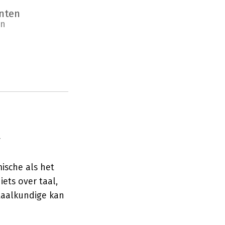
anten
en
r
ische als het
ets over taal,
taalkundige kan