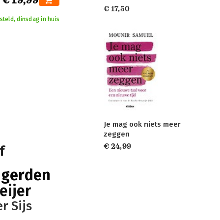
€ 19,99
€ 17,50
teld, dinsdag in huis
Je mag ook niets meer
zeggen
€ 24,99
f
ngerden
eijer
r Sijs