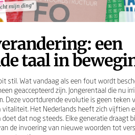
echt mijn ding"
echt mijn ding"
erandering: een
de taal in bewegi
oit stil. Wat vandaag als een fout wordt besc
en geaccepteerd zijn. Jongerentaal die nu irri
m. Deze voortdurende evolutie is geen teken v
 vitaliteit. Het Nederlands heeft zich vijftie
 doet dat nog steeds. Elke generatie draagt b
van de invoering van nieuwe woorden tot vers