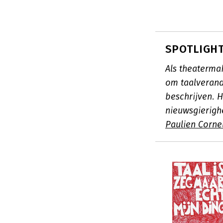
SPOTLIGHT:
Als theaterma
om taalverand
beschrijven. 
nieuwsgierigh
Paulien Corne