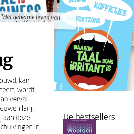
"Het geheime leven van
"Het geheime leven van
taalfouten"
taalfouten"
ng
houwd, kan
teert, wordt
an verval,
n eeuwen lang
De bestsellers
ij aan deze
chuivingen in