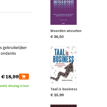
Woorden wisselen
€ 36,50
ds gebruikelijker
t ondanks
€ 18,99
teld, dinsdag in huis
Taal is business
€ 25,99