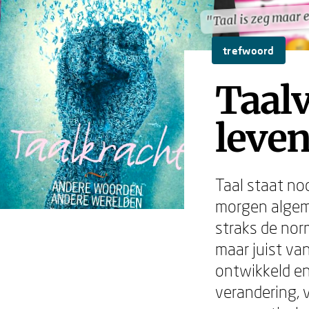
"Taal is zeg maar 
"Taal is zeg maar 
trefwoord
Taalv
leven
Taal staat no
morgen algeme
straks de nor
maar juist van
ontwikkeld en
verandering, 