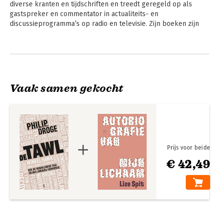
diverse kranten en tijdschriften en treedt geregeld op als 
gastspreker en commentator in actualiteits- en 
discussieprogramma’s op radio en televisie. Zijn boeken zijn 
vertaald in het Duits en Italiaans en werden genomineerd voor 
de Jan Wolkers Prijs en de Libris Geschiedenis Prijs.
Andere boeken door Philip Dröge
Vaak samen gekocht
Prijs voor beide
€ 42,49
De Tawl
De schaduw van
Tambora