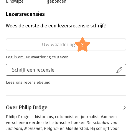
Bindwijze:
gebonden
Aantal pagina's:
256
Uitgever:
Unieboek | Het Spectrum
Lezersrecensies
Druk:
1
Verschijningsdatum:
26-9-2023
Wees de eerste die een lezersrecensie schrijft!
Hoofdrubriek:
Literatuur en romans
?
Uw waardering
Log in om uw waardering te geven
Schrijf een recensie
Lees ons recensiebeleid
Over Philip Dröge
Philip Dröge is historicus, columnist en journalist. Van hem 
verschenen eerder de historische boeken 
De schaduw van 
Tambora
, 
Moresnet
, 
Pelgrim
 en 
Moederstad
. Hij schrijft voor 