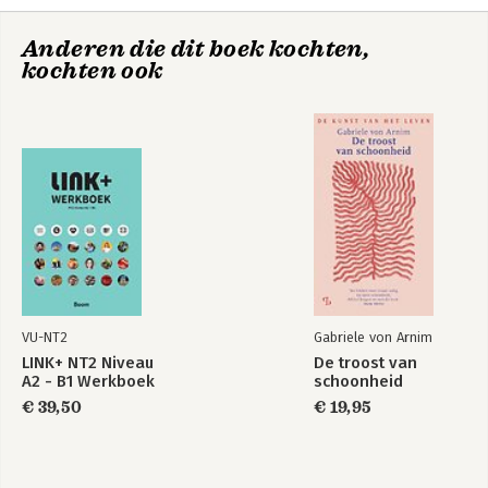
Anderen die dit boek kochten,
kochten ook
Pelgrim
Pelgrim
VU-NT2
Gabriele von Arnim
Bekijk alle boeken
LINK+ NT2 Niveau
De troost van
A2 - B1 Werkboek
schoonheid
€ 39,50
€ 19,95