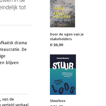
indelijk tot
Door de ogen van je
stakeholders
kafkaësk drama
€ 26,99
eaucratie. De
ige
en blijven
k, van de
Stuurloos
k verteld verhaal