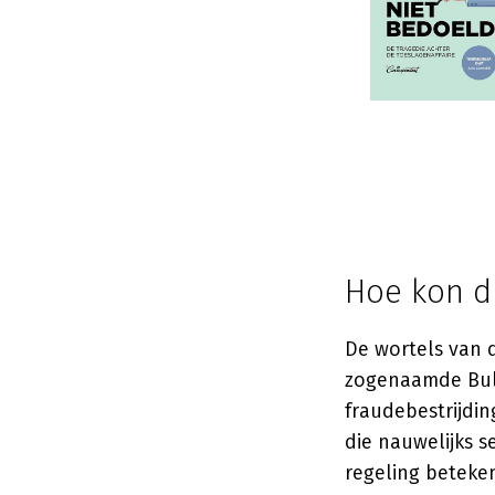
Hoe kon d
De wortels van d
zogenaamde Bulg
fraudebestrijdin
die nauwelijks 
regeling beteken