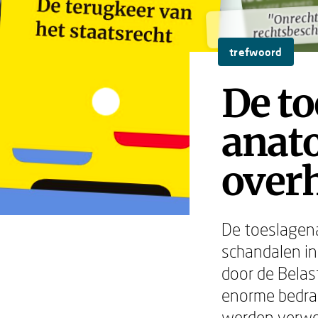
"Onrecht
"Onrecht
rechtsbesc
rechtsbesc
trefwoord
De to
anat
over
De toeslagena
schandalen i
door de Belas
enorme bedra
werden verwoe