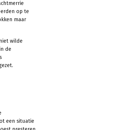
achtmerrie
eerden op te
mokken maar
niet wilde
in de
s
gezet.
e
ot een situatie
moest presteren