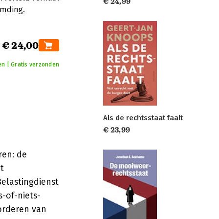
€ 24,99
emding.
€ 24,00
en | Gratis verzonden
Als de rechtsstaat faalt
€ 23,99
ren: de
t
Belastingdienst
-of-niets-
vorderen van