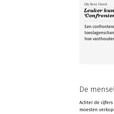
Elly Stroo Cloeck
Leuker kun
‘Confronte
Een confrontere
toeslagenschan
hoe vasthoudend
De mensel
Achter de cijfer
moesten verkope