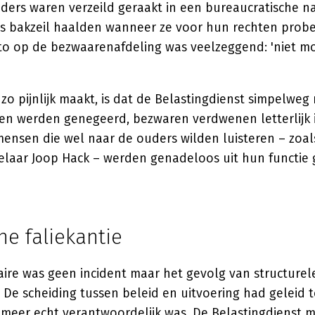
uders waren verzeild geraakt in een bureaucratische n
ns bakzeil haalden wanneer ze voor hun rechten prob
o op de bezwaarenafdeling was veelzeggend: 'niet 
 zo pijnlijk maakt, is dat de Belastingdienst simpelweg 
alen werden genegeerd, bezwaren verdwenen letterlijk 
mensen die wel naar de ouders wilden luisteren – zoal
aar Joop Hack – werden genadeloos uit hun functie 
e faliekantie
aire was geen incident maar het gevolg van structurel
De scheiding tussen beleid en uitvoering had geleid t
meer echt verantwoordelijk was. De Belastingdienst 