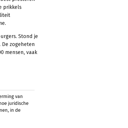
 prikkels
iteit
me.
urgers. Stond je
. De zogeheten
000 mensen, vaak
herming van
hoe juridische
men, in de