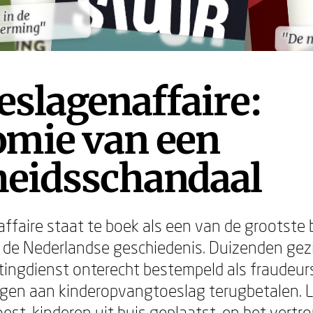
 in de
 in de
herming"
herming"
"De 
"De 
eslagenaffaire:
omie van een
heidsschandaal
ffaire staat te boek als een van de grootste 
n de Nederlandse geschiedenis. Duizenden ge
tingdienst onterecht bestempeld als fraudeu
gen aan kinderopvangtoeslag terugbetalen. 
st, kinderen uit huis geplaatst, en het vertr